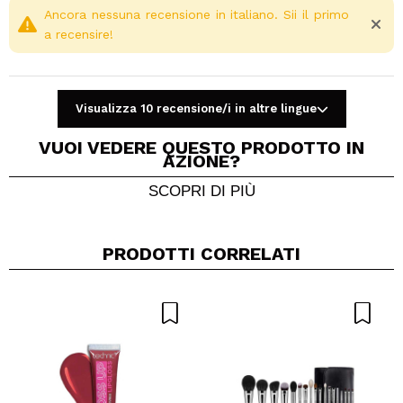
Ancora nessuna recensione in italiano. Sii il primo
a recensire!
Visualizza 10 recensione/i in altre lingue
VUOI VEDERE QUESTO PRODOTTO IN
AZIONE?
SCOPRI DI PIÙ
Condividi un video o una foto
Il tuo video potrebbe essere il primo. Immaginalo...
PRODOTTI CORRELATI
Consiglieresti questo acquisto?
Si
No
5/5
INVIA