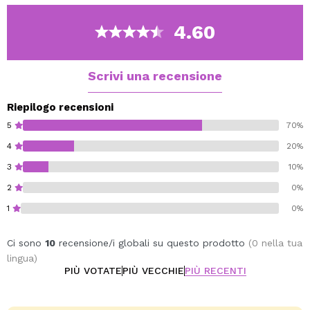
98% natural origin of total.
4.60
Scrivi una recensione
Riepilogo recensioni
5
70%
4
20%
3
10%
2
0%
1
0%
Ci sono
10
recensione/i globali su questo prodotto
(0 nella tua
lingua)
PIÙ VOTATE
PIÙ VECCHIE
PIÙ RECENTI