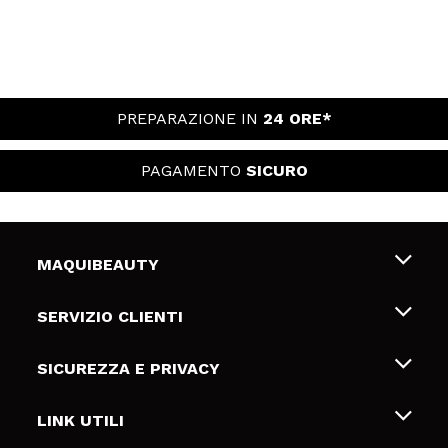
PREPARAZIONE IN
24 ORE*
PAGAMENTO
SICURO
MAQUIBEAUTY
Chi siamo
SERVIZIO CLIENTI
Offerte di lavoro
Spedizioni & Resi
SICUREZZA E PRIVACY
Gift Cards
Recesso / Resi
Termini e condizioni
LINK UTILI
Metodi di pagamamento
Informativa sulla privacy