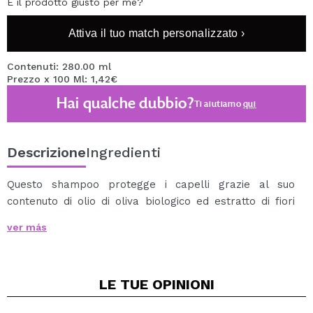
È il prodotto giusto per me?
Attiva il tuo match personalizzato ›
Contenuti: 280.00 ml
Prezzo x 100 Ml: 1,42€
Hai qualche dubbio?
Ti aiutiamo
qui
Descrizione
Ingredienti
Questo shampoo protegge i capelli grazie al suo
contenuto di olio di oliva biologico ed estratto di fiori
d'arancio biologici.
ver más
Le vitamine e i minerali presenti in questi componenti
naturali nutriranno i tuoi capelli migliorandone la
struttura.
LE TUE
OPINIONI
Cosmos Natural.