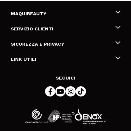
MAQUIBEAUTY
Chi siamo
SERVIZIO CLIENTI
Offerte di lavoro
Spedizioni & Resi
SICUREZZA E PRIVACY
Gift Cards
Recesso / Resi
Termini e condizioni
LINK UTILI
Metodi di pagamamento
Informativa sulla privacy
Contattaci
Politica Cookies
SEGUICI
Risoluzione delle controversie online (ODR)