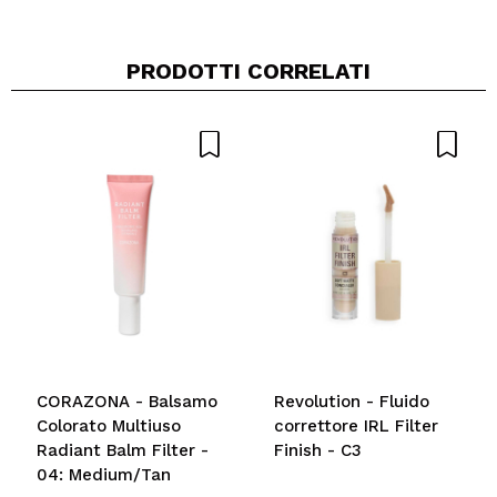
PRODOTTI CORRELATI
Condividi un video o una foto
Il tuo video potrebbe essere il primo. Immaginalo...
Consiglieresti questo acquisto?
Si
No
5/5
INVIA
CORAZONA - Balsamo
Revolution - Fluido
Colorato Multiuso
correttore IRL Filter
Radiant Balm Filter -
Finish - C3
04: Medium/Tan