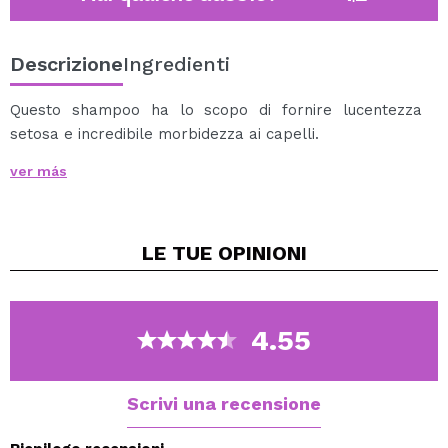
Descrizione
Ingredienti
Questo shampoo ha lo scopo di fornire lucentezza
setosa e incredibile morbidezza ai capelli.
L'olio di amaranto biologico lascia i capelli lucenti e
ver más
lucenti, preservandone il colore.
L'estratto di ninfea nutre i capelli, ripristinando e
ammorbidendo la loro struttura naturale.
LE TUE
OPINIONI
Giorno dopo giorno, i capelli diventano più setosi e
hanno una lucentezza lussuosa.
Cosmo naturale.
4.55
99% di origine naturale.
Scrivi una recensione