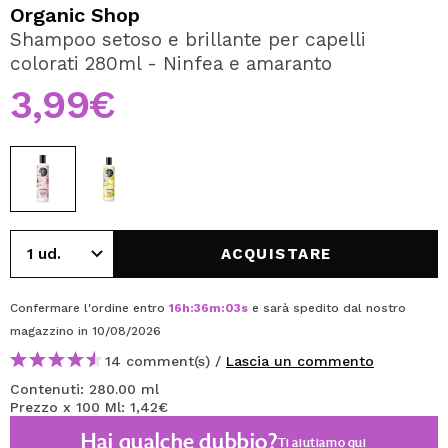
VOGLIO REGISTRARMI
Organic Shop
Shampoo setoso e brillante per capelli
Creando un account su Maquibeauty.it potrai fare i tuoi
colorati 280ml - Ninfea e amaranto
acquisti velocemente, controllare lo stato dei tuoi ordini e
consultare le tue operazioni precedenti.
3,99€
CREARE UN ACCOUNT
ACQUISTARE
Confermare l'ordine entro
16
h
:
36
m
:
02
s
e sarà spedito dal nostro
magazzino
in 10/08/2026
14 comment(s) /
Lascia un commento
Contenuti: 280.00 ml
Prezzo x 100 Ml: 1,42€
Hai qualche dubbio?
Ti aiutiamo
qui