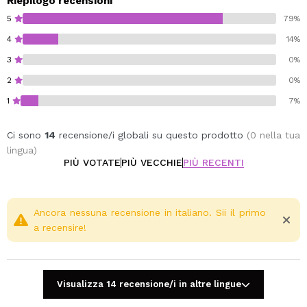
Riepilogo recensioni
5
79%
4
14%
3
0%
2
0%
1
7%
Ci sono
14
recensione/i globali su questo prodotto
(0 nella tua
lingua)
PIÙ VOTATE
PIÙ VECCHIE
PIÙ RECENTI
Ancora nessuna recensione in italiano. Sii il primo
a recensire!
Visualizza 14 recensione/i in altre lingue