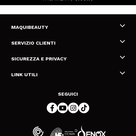
MAQUIBEAUTY
Chi siamo
SERVIZIO CLIENTI
Offerte di lavoro
Spedizioni & Resi
SICUREZZA E PRIVACY
Gift Cards
Recesso / Resi
Termini e condizioni
LINK UTILI
Metodi di pagamamento
Informativa sulla privacy
Contattaci
Politica Cookies
SEGUICI
Risoluzione delle controversie online (ODR)