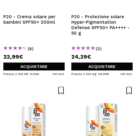
VOGLIO REGISTRARMI
Creando un account su Maquibeauty.it potrai fare i tuoi
P20 - Crema solare per
P20 - Protezione solare
acquisti velocemente, controllare lo stato dei tuoi ordini e
bambini SPF50+ 200ml
Hyper-Pigmentation
consultare le tue operazioni precedenti.
Defense SPF50+ PA++++ -
50 g
CREARE UN ACCOUNT
(8)
(3)
22,99€
24,29€
ACQUISTARE
ACQUISTARE
Prezzo x 100 Ml: 11,50€
IVA Incl.
Prezzo x 100 Kg: 48,58€
IVA Incl.