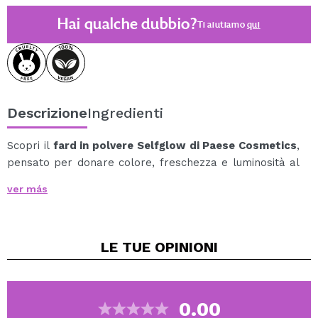
Hai qualche dubbio?
Ti aiutiamo
qui
Descrizione
Ingredienti
Scopri il
fard in polvere Selfglow di Paese Cosmetics
,
pensato per donare colore, freschezza e luminosità al
viso in qualsiasi look.
ver más
La sua formula altamente pigmentata permette di
modulare facilmente l'intensità, da un fard naturale e
delicato a un finish più definito per il trucco da sera.
LE TUE
OPINIONI
Grazie alla sua texture vellutata, si applica e si sfuma
facilmente, lasciando un risultato uniforme, impeccabile
e a lunga durata.
0.00
Cruelty free.