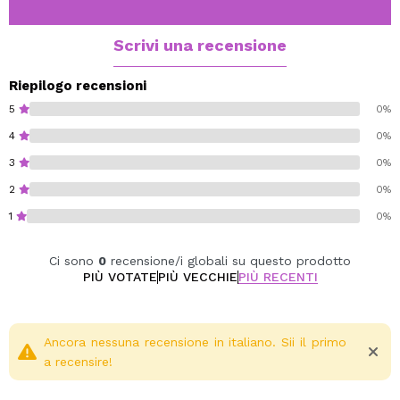
Vegan.
Scrivi una recensione
Riepilogo recensioni
5
0%
4
0%
3
0%
2
0%
1
0%
Ci sono
0
recensione/i globali su questo prodotto
PIÙ VOTATE
PIÙ VECCHIE
PIÙ RECENTI
Ancora nessuna recensione in italiano. Sii il primo
a recensire!