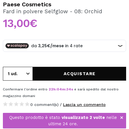
VOGLIO REGISTRARMI
Paese Cosmetics
Fard in polvere Selfglow - 08: Orchid
Creando un account su Maquibeauty.it potrai fare i tuoi
acquisti velocemente, controllare lo stato dei tuoi ordini e
13,00€
consultare le tue operazioni precedenti.
CREARE UN ACCOUNT
ACQUISTARE
Confermare l'ordine entro
22
h
:
04
m
:
34
s
e sarà spedito dal nostro
magazzino
domani
0 comment(s) /
Lascia un commento
Questo prodotto è stato
visualizzato 2 volte
nelle
ultime 24 ore.