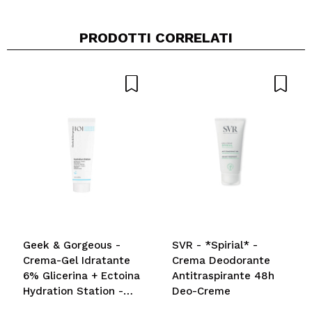
PRODOTTI CORRELATI
Condividi un video o una foto
Il tuo video potrebbe essere il primo. Immaginalo...
Consiglieresti questo acquisto?
Si
No
5/5
INVIA
Geek & Gorgeous -
SVR - *Spirial* -
Crema-Gel Idratante
Crema Deodorante
6% Glicerina + Ectoina
Antitraspirante 48h
Hydration Station -
Deo-Creme
Pelli normali, miste e