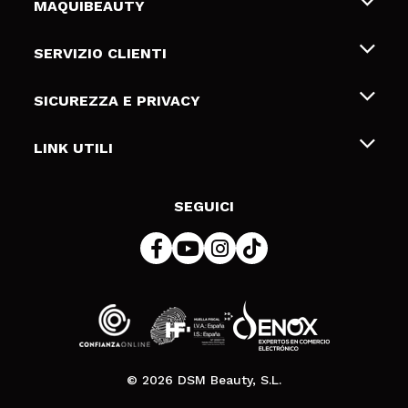
MAQUIBEAUTY
Chi siamo
SERVIZIO CLIENTI
Offerte di lavoro
Spedizioni & Resi
SICUREZZA E PRIVACY
Gift Cards
Recesso / Resi
Termini e condizioni
LINK UTILI
Metodi di pagamamento
Informativa sulla privacy
Contattaci
Politica Cookies
SEGUICI
Risoluzione delle controversie online (ODR)
© 2026 DSM Beauty, S.L.