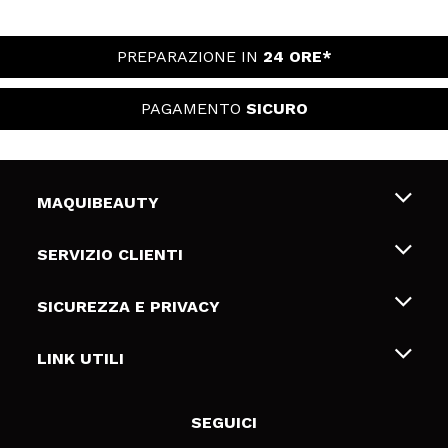
PREPARAZIONE IN
24 ORE*
PAGAMENTO
SICURO
MAQUIBEAUTY
Chi siamo
SERVIZIO CLIENTI
Offerte di lavoro
Spedizioni & Resi
SICUREZZA E PRIVACY
Gift Cards
Recesso / Resi
Termini e condizioni
LINK UTILI
Metodi di pagamamento
Informativa sulla privacy
Contattaci
Politica Cookies
SEGUICI
Risoluzione delle controversie online (ODR)