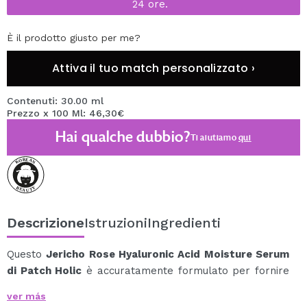
24 ore.
È il prodotto giusto per me?
Attiva il tuo match personalizzato ›
Contenuti: 30.00 ml
Prezzo x 100 Ml: 46,30€
Hai qualche dubbio?
Ti aiutiamo
qui
Descrizione
Istruzioni
Ingredienti
Questo
Jericho Rose Hyaluronic Acid Moisture Serum
di Patch Holic
è accuratamente formulato per fornire
un'idratazione intensa e rigenerante, ideale per pelli
ver más
secche e disidratate.