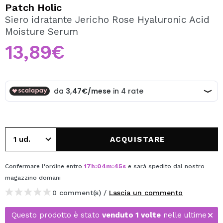
VOGLIO REGISTRARMI
Patch Holic
Siero idratante Jericho Rose Hyaluronic Acid
Creando un account su Maquibeauty.it potrai fare i tuoi
Moisture Serum
acquisti velocemente, controllare lo stato dei tuoi ordini e
consultare le tue operazioni precedenti.
13,89€
CREARE UN ACCOUNT
ACQUISTARE
Confermare l'ordine entro
17
h
:
04
m
:
45
s
e sarà spedito dal nostro
magazzino
domani
0 comment(s) /
Lascia un commento
Questo prodotto è stato
venduto 1 volte
nelle ultime