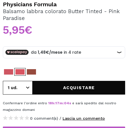
VOGLIO REGISTRARMI
Physicians Formula
Balsamo labbra colorato Butter Tinted - Pink
Creando un account su Maquibeauty.it potrai fare i tuoi
Paradise
acquisti velocemente, controllare lo stato dei tuoi ordini e
consultare le tue operazioni precedenti.
5,95€
CREARE UN ACCOUNT
ACQUISTARE
Confermare l'ordine entro
18
h
:
17
m
:
04
s
e sarà spedito dal nostro
magazzino
domani
0 comment(s) /
Lascia un commento