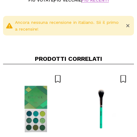
PIÙ VOTATE
PIÙ VECCHIE
PIÙ RECENTI
Ancora nessuna recensione in italiano. Sii il primo
a recensire!
PRODOTTI CORRELATI
Condividi un video o una foto
Il tuo video potrebbe essere il primo. Immaginalo...
Consiglieresti questo acquisto?
Si
No
5/5
INVIA