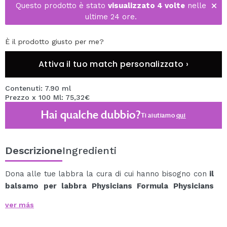
Questo prodotto è stato
visualizzato 4 volte
nelle
ultime 24 ore.
È il prodotto giusto per me?
Attiva il tuo match personalizzato ›
Contenuti: 7.90 ml
Prezzo x 100 Ml: 75,32€
Hai qualche dubbio?
Ti aiutiamo
qui
Descrizione
Ingredienti
Dona alle tue labbra la cura di cui hanno bisogno con
il
balsamo per labbra Physicians Formula Physicians
Formula
.
ver más
Questo balsamo per labbra colorato è lussuosamente
cremoso e ultra nutriente.