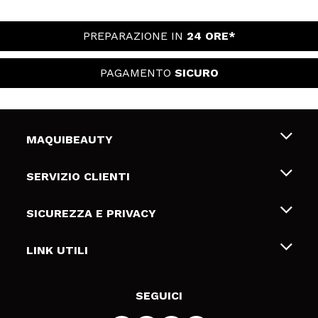
PREPARAZIONE IN
24 ORE*
PAGAMENTO
SICURO
MAQUIBEAUTY
Chi siamo
SERVIZIO CLIENTI
Offerte di lavoro
Spedizioni & Resi
SICUREZZA E PRIVACY
Gift Cards
Recesso / Resi
Termini e condizioni
LINK UTILI
Metodi di pagamamento
Informativa sulla privacy
Contattaci
Politica Cookies
SEGUICI
Risoluzione delle controversie online (ODR)