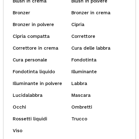
Blush in crema
Blush in polvere
Bronzer
Bronzer in crema
Bronzer in polvere
Cipria
Cipria compatta
Correttore
Correttore in crema
Cura delle labbra
Cura personale
Fondotinta
Fondotinta liquido
Illuminante
Illuminante in polvere
Labbra
Lucidalabbra
Mascara
Occhi
Ombretti
Rossetti liquidi
Trucco
Viso