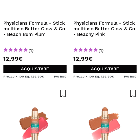
VOGLIO REGISTRARMI
Creando un account su Maquibeauty.it potrai fare i tuoi
acquisti velocemente, controllare lo stato dei tuoi ordini e
Physicians Formula - Stick
Physicians Formula - Stick
consultare le tue operazioni precedenti.
multiuso Butter Glow & Go
multiuso Butter Glow & Go
- Beach Bum Plum
- Beachy Pink
CREARE UN ACCOUNT
(1)
(1)
12,99€
12,99€
ACQUISTARE
ACQUISTARE
Prezzo x 100 Kg: 129,90€
IVA Incl.
Prezzo x 100 Kg: 129,90€
IVA Incl.