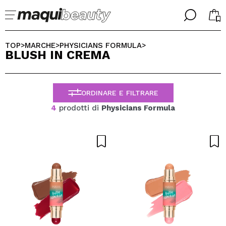
╳
╳
SELEZIONA LA TUA LINGUA
TOP
MARCHE
PHYSICIANS FORMULA
>
>
>
BLUSH IN CREMA
Sono già #maquilover, ho un account
BENVENUTO!
ITALIANO
ESPAÑOL
ORDINARE E FILTRARE
ENGLISH
FRANCES
4
prodotti di
Physicians Formula
ALEMAN
PORTUGUESE
Ha dimenticato la password?
Non ho un account qui