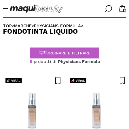
╳
╳
SELEZIONA LA TUA LINGUA
TOP
MARCHE
PHYSICIANS FORMULA
>
>
>
FONDOTINTA LIQUIDO
Sono già #maquilover, ho un account
BENVENUTO!
ITALIANO
ESPAÑOL
ORDINARE E FILTRARE
ENGLISH
FRANCES
8
prodotti di
Physicians Formula
ALEMAN
PORTUGUESE
Ha dimenticato la password?
Non ho un account qui