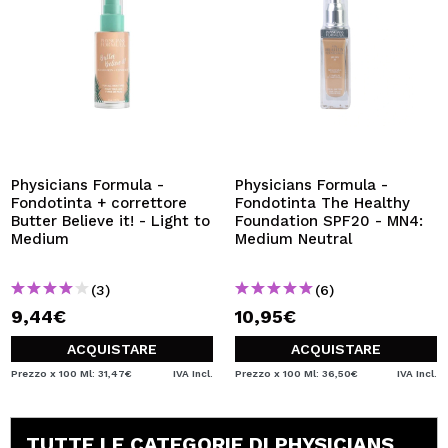
Physicians Formula -
Physicians Formula -
Fondotinta + correttore
Fondotinta The Healthy
Butter Believe it! - Light to
Foundation SPF20 - MN4:
Medium
Medium Neutral
(3)
(6)
9,44€
10,95€
ACQUISTARE
ACQUISTARE
Prezzo x 100 Ml: 31,47€
IVA Incl.
Prezzo x 100 Ml: 36,50€
IVA Incl.
TUTTE LE CATEGORIE DI PHYSICIANS