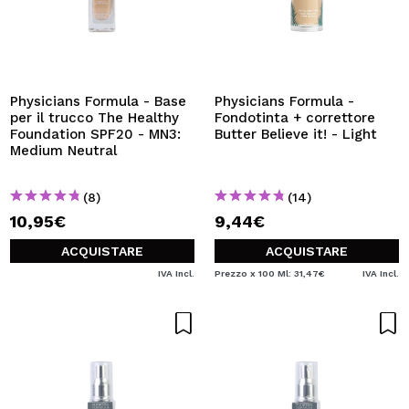
Physicians Formula - Base
Physicians Formula -
per il trucco The Healthy
Fondotinta + correttore
Foundation SPF20 - MN3:
Butter Believe it! - Light
Medium Neutral
(8)
(14)
10,95€
9,44€
ACQUISTARE
ACQUISTARE
IVA Incl.
Prezzo x 100 Ml: 31,47€
IVA Incl.