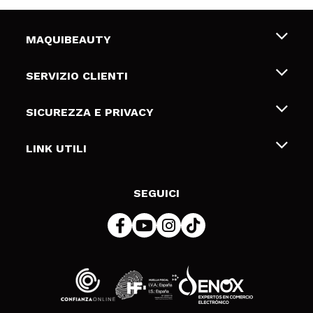
MAQUIBEAUTY
Chi siamo
SERVIZIO CLIENTI
Offerte di lavoro
Spedizioni & Resi
SICUREZZA E PRIVACY
Gift Cards
Recesso / Resi
Termini e condizioni
LINK UTILI
Metodi di pagamamento
Informativa sulla privacy
Contattaci
Politica Cookies
SEGUICI
Risoluzione delle controversie online (ODR)