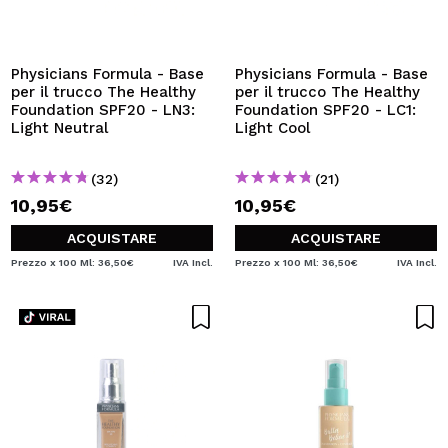
VOGLIO REGISTRARMI
Creando un account su Maquibeauty.it potrai fare i tuoi
acquisti velocemente, controllare lo stato dei tuoi ordini e
Physicians Formula - Base
Physicians Formula - Base
consultare le tue operazioni precedenti.
per il trucco The Healthy
per il trucco The Healthy
Foundation SPF20 - LN3:
Foundation SPF20 - LC1:
Light Neutral
Light Cool
CREARE UN ACCOUNT
(32)
(21)
10,95€
10,95€
ACQUISTARE
ACQUISTARE
Prezzo x 100 Ml: 36,50€
IVA Incl.
Prezzo x 100 Ml: 36,50€
IVA Incl.