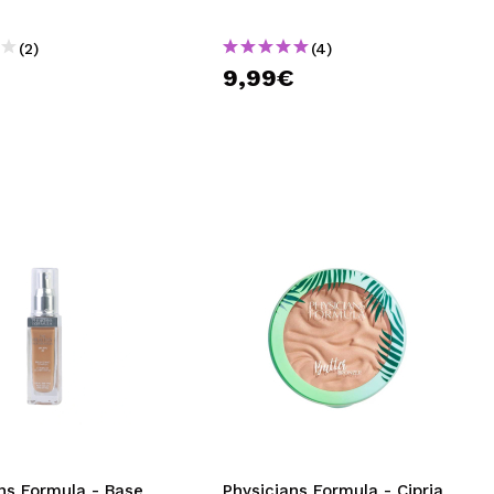
(2)
(4)
€
9,99€
ns Formula - Base
Physicians Formula - Cipria