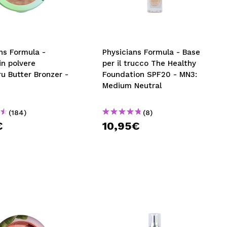
CREARE UN ACCOUNT
ns Formula -
Physicians Formula - Base
in polvere
per il trucco The Healthy
u Butter Bronzer -
Foundation SPF20 - MN3:
Medium Neutral
(184)
(8)
€
10,95€