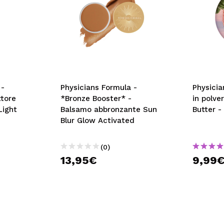
 -
Physicians Formula -
Physicia
ttore
*Bronze Booster* -
in polve
Light
Balsamo abbronzante Sun
Butter 
Blur Glow Activated
(0)
13,95€
9,99