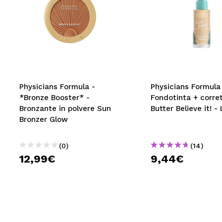
Physicians Formula -
Physicians Formula
*Bronze Booster* -
Fondotinta + corre
Bronzante in polvere Sun
Butter Believe it! - 
Bronzer Glow
(0)
(14)
12,99€
9,44€