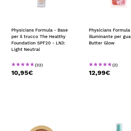
MAQUIFARMA
KOREA ZONE
TRAVEL SIZE
Physicians Formula - Base
Physicians Formula 
per il trucco The Healthy
illuminante per gu
NATURE
Foundation SPF20 - LN3:
Butter Glow
Light Neutral
SPECIALE
(32)
(2)
OUTLET
10,95€
12,99€
SONO TORNATI!
PROSSIMAMENTE
BLOG