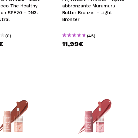
rucco The Healthy
abbronzante Murumuru
ion SPF20 - DN3:
Butter Bronzer - Light
utral
Bronzer
(0)
(45)
€
11,99€