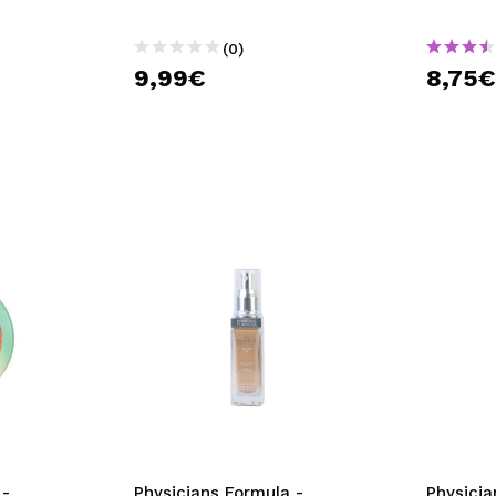
(0)
9,99€
8,75
 -
Physicians Formula -
Physicia