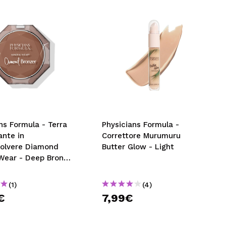
ns Formula - Terra
Physicians Formula -
ante in
Correttore Murumuru
olvere Diamond
Butter Glow - Light
 Wear - Deep Bronze
(1)
(4)
€
7,99€