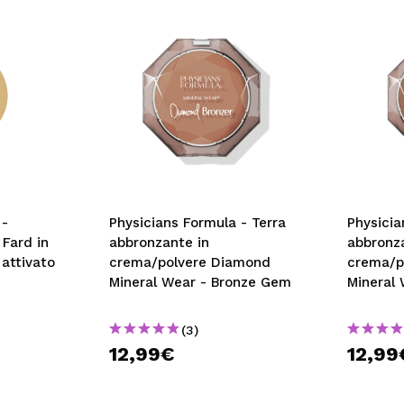
 -
Physicians Formula - Terra
Physicia
 Fard in
abbronzante in
abbronz
 attivato
crema/polvere Diamond
crema/p
Mineral Wear - Bronze Gem
Mineral
Gem
(3)
12,99€
12,99