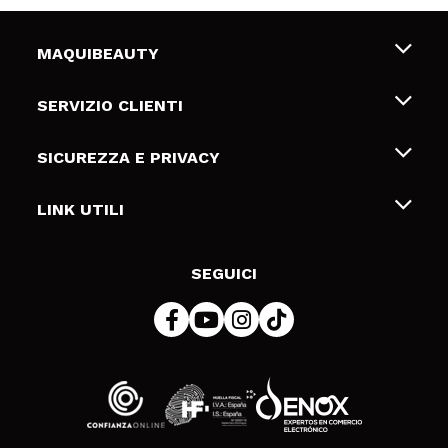
MAQUIBEAUTY
Chi siamo
SERVIZIO CLIENTI
Offerte di lavoro
Spedizioni & Resi
SICUREZZA E PRIVACY
Gift Cards
Recesso / Resi
Termini e condizioni
LINK UTILI
Metodi di pagamamento
Informativa sulla privacy
Contattaci
Politica Cookies
SEGUICI
Risoluzione delle controversie online (ODR)