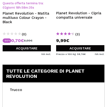
VOGLIO REGISTRARMI
Questa offerta termina tra:
02
giorni
18
h
:
58
m
:
35
s
Creando un account su Maquibeauty.it potrai fare i tuoi
Planet Revolution - Cipria
Planet Revolution - Matita
acquisti velocemente, controllare lo stato dei tuoi ordini e
compatta universale
multiuso Colour Crayon -
consultare le tue operazioni precedenti.
Black
(0)
(3)
CREARE UN ACCOUNT
0,70€
9,99€
6,99€
-90%
ACQUISTARE
ACQUISTARE
IVA Incl.
Prezzo x 100 Kg: 58,76€
IVA Incl.
TUTTE LE CATEGORIE DI PLANET
REVOLUTION
Trucco