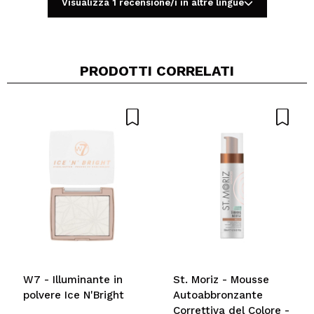
Visualizza 1 recensione/i in altre lingue
PRODOTTI CORRELATI
Condividi un video o una foto
Il tuo video potrebbe essere il primo. Immaginalo...
Consiglieresti questo acquisto?
Si
No
5/5
INVIA
W7 - Illuminante in
St. Moriz - Mousse
polvere Ice N'Bright
Autoabbronzante
Correttiva del Colore -