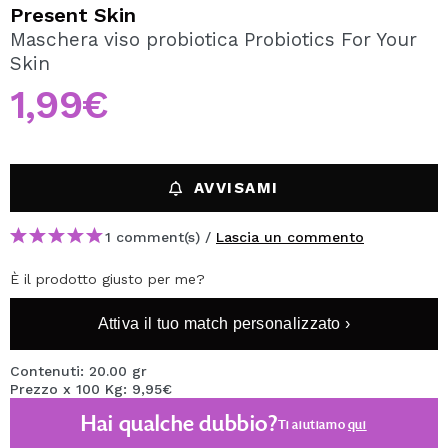
VOGLIO REGISTRARMI
Present Skin
Maschera viso probiotica Probiotics For Your
Creando un account su Maquibeauty.it potrai fare i tuoi
Skin
acquisti velocemente, controllare lo stato dei tuoi ordini e
consultare le tue operazioni precedenti.
1,99€
CREARE UN ACCOUNT
AVVISAMI
1 comment(s) /
Lascia un commento
È il prodotto giusto per me?
Attiva il tuo match personalizzato ›
Contenuti: 20.00 gr
Prezzo x 100 Kg: 9,95€
Hai qualche dubbio?
Ti aiutiamo
qui