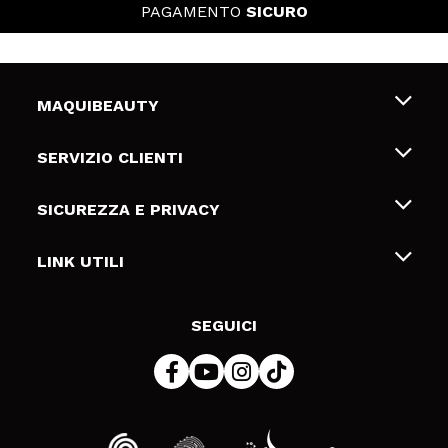
PAGAMENTO
SICURO
MAQUIBEAUTY
Chi siamo
SERVIZIO CLIENTI
Offerte di lavoro
Spedizioni & Resi
SICUREZZA E PRIVACY
Gift Cards
Recesso / Resi
Termini e condizioni
LINK UTILI
Metodi di pagamamento
Informativa sulla privacy
Contattaci
Politica Cookies
SEGUICI
Risoluzione delle controversie online (ODR)