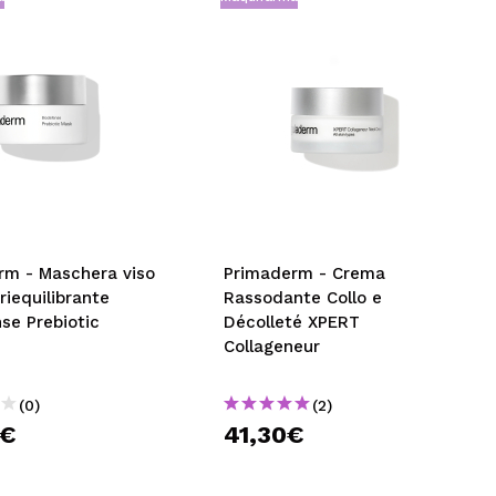
rm - Maschera viso
Primaderm - Crema
 riequilibrante
Rassodante Collo e
se Prebiotic
Décolleté XPERT
Collageneur
(0)
(2)
0€
41,30€