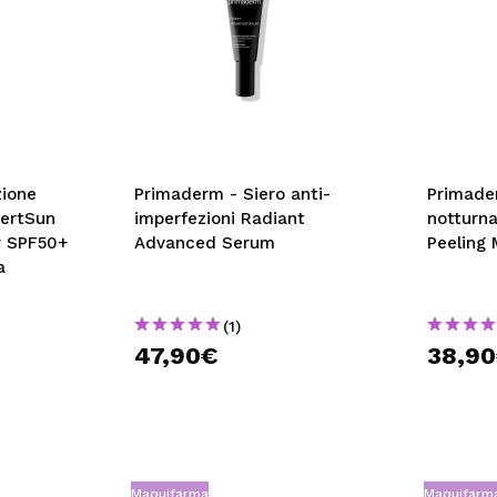
zione
Primaderm - Siero anti-
Primade
pertSun
imperfezioni Radiant
notturna
r SPF50+
Advanced Serum
Peeling
a
(1)
47,90€
38,9
Maquifarma
Maquifarm