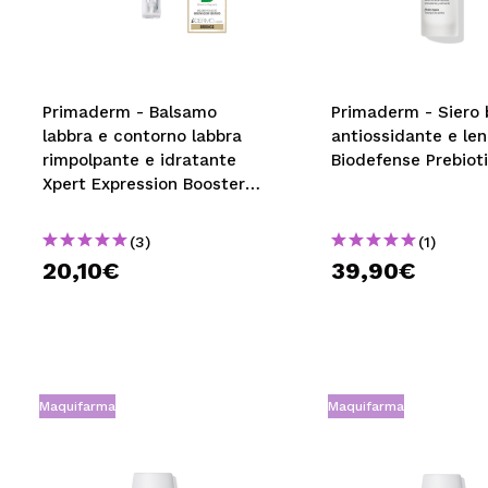
MAQUIFARMA
KOREA ZONE
TRAVEL SIZE
Primaderm - Balsamo
Primaderm - Siero b
labbra e contorno labbra
antiossidante e len
NATURE
rimpolpante e idratante
Biodefense Prebiot
Xpert Expression Booster
Peptide
SPECIALE
(3)
(1)
OUTLET
20,10€
39,90€
SONO TORNATI!
PROSSIMAMENTE
BLOG
Maquifarma
Maquifarma