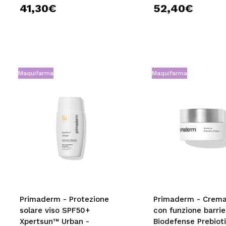
41,30€
52,40€
Maquifarma
Maquifarma
Primaderm - Protezione
Primaderm - Crema
solare viso SPF50+
con funzione barrie
Xpertsun™ Urban -
Biodefense Prebiot