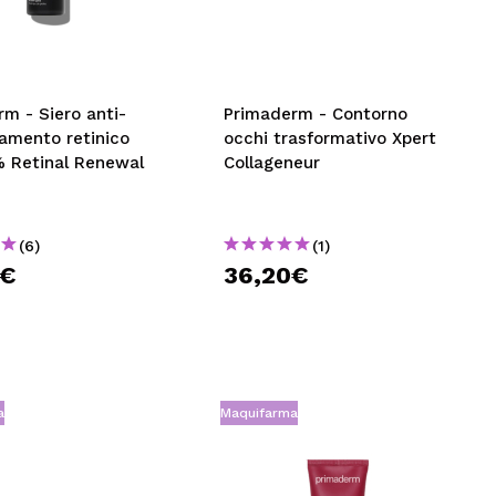
CREARE UN ACCOUNT
m - Siero anti-
Primaderm - Contorno
amento retinico
occhi trasformativo Xpert
% Retinal Renewal
Collageneur
(6)
(1)
0€
36,20€
a
Maquifarma