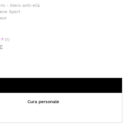
m - Siero anti-età
gene Xpert
neur
(1)
€
Cura personale