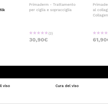
Primaderm - Trattamento
Primader
ilk
per ciglia e sopracciglia
al colla
Collage
(2)
30,90€
61,90
l viso
Cura del viso