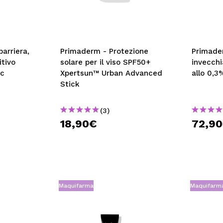
arriera,
Primaderm - Protezione
Primader
itivo
solare per il viso SPF50+
invecchi
ic
Xpertsun™ Urban Advanced
allo 0,3
Stick
(3)
18,90€
72,9
Maquifarma
Maquifarm