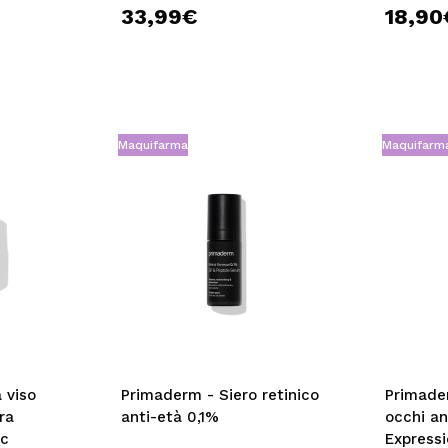
33,99€
18,90
Maquifarma
Maquifarm
 viso
Primaderm - Siero retinico
Primade
ra
anti-età 0,1%
occhi an
ic
Express