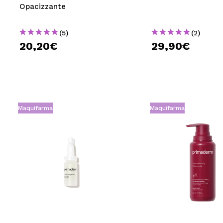
Opacizzante
(5)
(2)
20,20€
29,90€
Maquifarma
Maquifarma