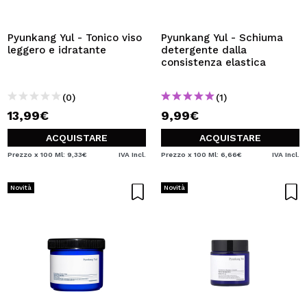
VOGLIO REGISTRARMI
Creando un account su Maquibeauty.it potrai fare i tuoi
Pyunkang Yul - Tonico viso
Pyunkang Yul - Schiuma
acquisti velocemente, controllare lo stato dei tuoi ordini e
leggero e idratante
detergente dalla
consultare le tue operazioni precedenti.
consistenza elastica
(0)
(1)
CREARE UN ACCOUNT
13,99€
9,99€
ACQUISTARE
ACQUISTARE
Prezzo x 100 Ml: 9,33€
IVA Incl.
Prezzo x 100 Ml: 6,66€
IVA Incl.
Novità
Novità