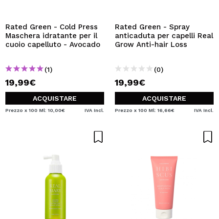
VOGLIO REGISTRARMI
Creando un account su Maquibeauty.it potrai fare i tuoi
Rated Green - Cold Press
Rated Green - Spray
acquisti velocemente, controllare lo stato dei tuoi ordini e
Maschera idratante per il
anticaduta per capelli Real
consultare le tue operazioni precedenti.
cuoio capelluto - Avocado
Grow Anti-hair Loss
(1)
(0)
CREARE UN ACCOUNT
19,99€
19,99€
ACQUISTARE
ACQUISTARE
Prezzo x 100 Ml: 10,00€
IVA Incl.
Prezzo x 100 Ml: 16,66€
IVA Incl.