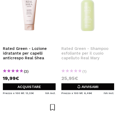
Rated Green - Lozione
Rated Green - Shampoo
idratante per capelli
esfoliante per il cuoio
anticrespo Real Shea
capelluto Real Mary
(2)
(1)
19,99€
25,95€
ACQUISTARE
AVVISAMI
Prezzo x 100 Ml: 13,33€
IVA Incl.
Prezzo x 100 Ml: 6,49€
IVA Incl.