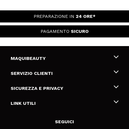
PREPARAZIONE IN
24 ORE*
PAGAMENTO
SICURO
MAQUIBEAUTY
Chi siamo
SERVIZIO CLIENTI
Offerte di lavoro
Spedizioni & Resi
SICUREZZA E PRIVACY
Gift Cards
Recesso / Resi
Termini e condizioni
LINK UTILI
Metodi di pagamamento
Informativa sulla privacy
Contattaci
Politica Cookies
SEGUICI
Risoluzione delle controversie online (ODR)