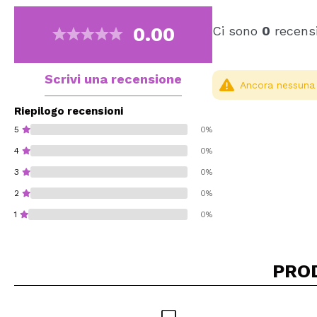
0.00
Ci sono
0
recensi
Scrivi una recensione
Ancora nessuna r
Riepilogo recensioni
5
0%
4
0%
3
0%
2
0%
1
0%
PRO
Consiglieresti ques