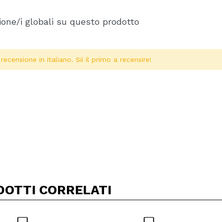
one/i globali su questo prodotto
ecensione in italiano. Sii il primo a recensire!
Condividi un video o una foto
Il tuo video potrebbe essere il primo. Immaginalo...
DOTTI CORRELATI
5/
to acquisto?
Si
No