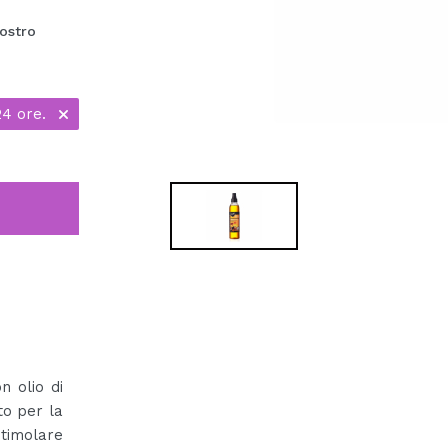
ostro
24 ore.
n olio di
to per la
imolare