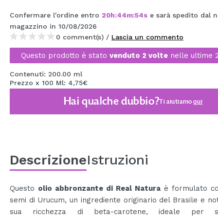
MAQUIFARMA
Confermare l'ordine entro
20
h
:
44
m
:
53
s
e sarà spedito dal n
magazzino
in 10/08/2026
KOREA ZONE
0 comment(s) /
Lascia un commento
TRAVEL SIZE
Questo prodotto è stato
venduto 2 volte
nelle ultime 
NATURE
Contenuti: 200.00 ml
Prezzo x 100 Ml: 4,75€
Hai qualche dubbio?
SPECIALE
Ti aiutiamo
qui
OUTLET
SONO TORNATI!
PROSSIMAMENTE
Descrizione
Istruzioni
BLOG
Questo
olio abbronzante di Real Natura
è formulato co
semi di Urucum, un ingrediente originario del Brasile e no
sua ricchezza di beta-carotene, ideale per st