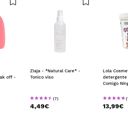
A
Ziaja - *Natural Care* -
Lola Cosme
k off -
Tonico viso
detergente
Comigo Nin
(7)
(
4,49€
13,99€