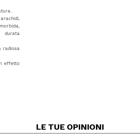
atura.
arachidi,
 morbida,
 durata
a radiosa
n effetto
LE TUE
OPINIONI