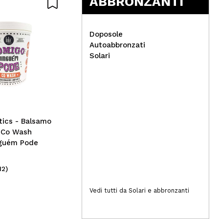
ABBRONZANTI
Doposole
Autoabbronzati
W7 
Solari
Rev
Revolution Relove -
Ombretto liquido
metallizzato Eye Light -
Light Up
tics - Balsamo
 Co Wash
guém Pode
12)
(13)
2,99€
3,
Vedi tutti da Solari e abbronzanti