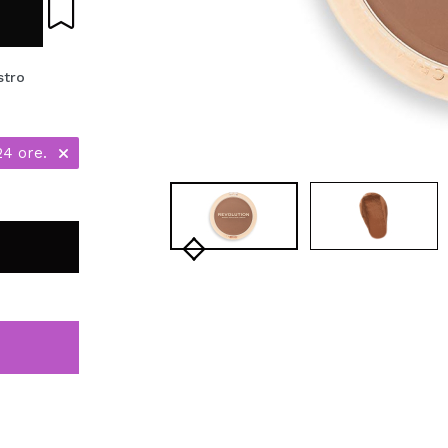
stro
24 ore.