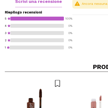
Scrivi una recensione
Ancora nessuna r
Riepilogo recensioni
5
100%
4
0%
3
0%
2
0%
1
0%
PRO
Consiglieresti ques
INVI