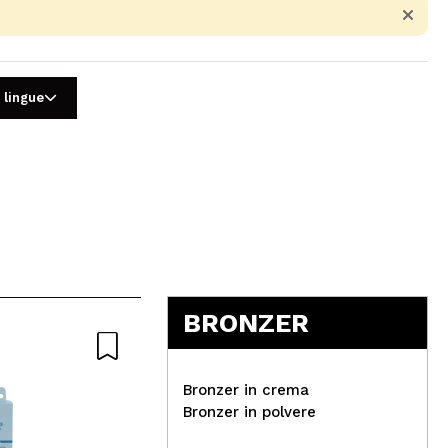
 lingue
5
BRONZER
Bronzer in crema
Bronzer in polvere