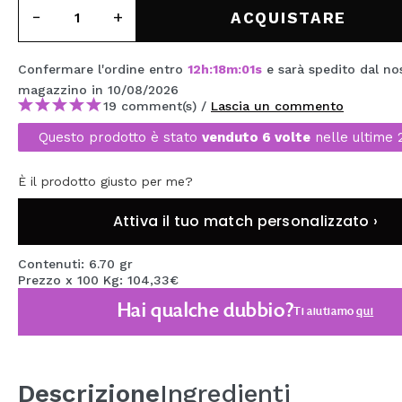
MAQUIFARMA
ACQUISTARE
KOREA ZONE
Confermare l'ordine entro
12
h
:
17
m
:
59
s
e sarà spedito dal no
TRAVEL SIZE
magazzino
in 10/08/2026
19 comment(s) /
Lascia un commento
NATURE
Questo prodotto è stato
venduto 6 volte
nelle ultime 
È il prodotto giusto per me?
SPECIALE
OUTLET
Attiva il tuo match personalizzato ›
SONO TORNATI!
Contenuti: 6.70 gr
Prezzo x 100 Kg: 104,33€
PROSSIMAMENTE
Hai qualche dubbio?
Ti aiutiamo
qui
BLOG
Descrizione
Ingredienti