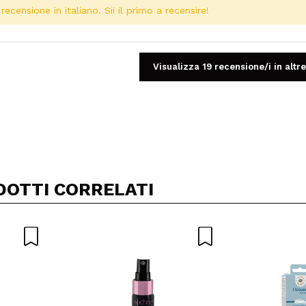
ecensione in italiano. Sii il primo a recensire!
Visualizza 19 recensione/i in altre
Condividi un video o una foto
Il tuo video potrebbe essere il primo. Immaginalo...
DOTTI CORRELATI
5/
to acquisto?
Si
No
A