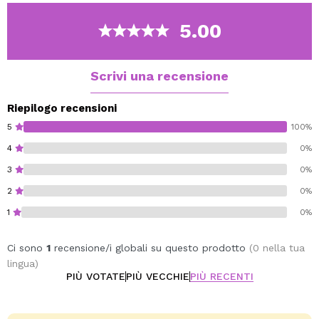
per un maggiore comfort.
Realizzato con materiali morbidi ed elastici, questo
5.00
nastro non è solo funzionale, ma anche incredibilmente
comodo da indossare durante le tue routine di bellezza.
Scrivi una recensione
Cruelty free.
Riepilogo recensioni
5
100%
4
0%
3
0%
2
0%
1
0%
Ci sono
1
recensione/i globali su questo prodotto
(0 nella tua
lingua)
PIÙ VOTATE
PIÙ VECCHIE
PIÙ RECENTI