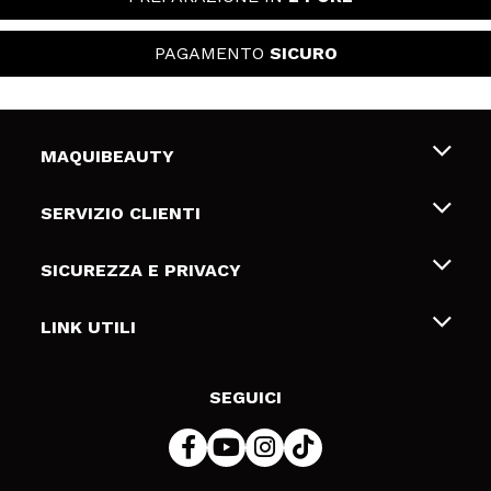
PAGAMENTO
SICURO
MAQUIBEAUTY
Chi siamo
SERVIZIO CLIENTI
Offerte di lavoro
Spedizioni & Resi
SICUREZZA E PRIVACY
Gift Cards
Recesso / Resi
Termini e condizioni
LINK UTILI
Metodi di pagamamento
Informativa sulla privacy
Contattaci
Politica Cookies
SEGUICI
Risoluzione delle controversie online (ODR)