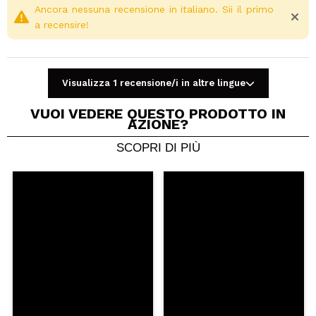
Ancora nessuna recensione in italiano. Sii il primo
a recensire!
Visualizza 1 recensione/i in altre lingue
VUOI VEDERE QUESTO PRODOTTO IN
AZIONE?
SCOPRI DI PIÙ
Condividi un video o una foto
Il tuo video potrebbe essere il primo. Immaginalo...
Consiglieresti questo acquisto?
Si
No
5/5
INVIA