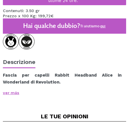
ultime 24 ore.
Contenuti: 3.50 gr
Prezzo x 100 Kg: 199,72€
Hai qualche dubbio?
Ti aiutiamo
qui
Descrizione
Fascia per capelli Rabbit Headband Alice in
Wonderland di Revolution.
Rendi la tua routine di cura della pelle più divertente e
ver más
magica con la Rabbit Headband, ispirata all'iconico
Bianconiglio di Alice nel Paese delle Meraviglie.
Questa adorabile fascia è progettata specificamente
LE TUE
OPINIONI
per trattenere i capelli mentre applichi i prodotti per la
cura della pelle o il trucco, tenendoli lontani dal viso