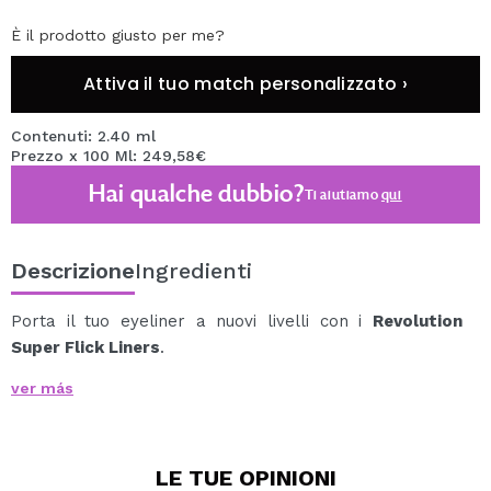
È il prodotto giusto per me?
Attiva il tuo match personalizzato ›
Contenuti: 2.40 ml
Prezzo x 100 Ml: 249,58€
Hai qualche dubbio?
Ti aiutiamo
qui
Descrizione
Ingredienti
Porta il tuo eyeliner a nuovi livelli con i
Revolution
Super Flick Liners
.
Pensati per chi cerca eleganza o audacia, questi
ver más
eyeliner liquidi ridefiniscono la precisione grazie al loro
pennello ultra sottile.
Ottieni ali affilate con facilità e goditi un pigmento
LE TUE
OPINIONI
intenso che mette in risalto il tuo look.