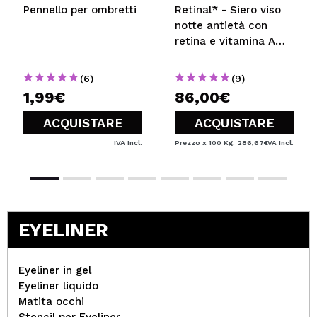
Pennello per ombretti
Retinal* - Siero viso
notte antietà con
retina e vitamina A
super forte Crystal
Retinal 6
(6)
(9)
1,99€
86,00€
ACQUISTARE
ACQUISTARE
IVA Incl.
Prezzo x 100 Kg: 286,67€
IVA Incl.
EYELINER
Eyeliner in gel
Eyeliner liquido
Matita occhi