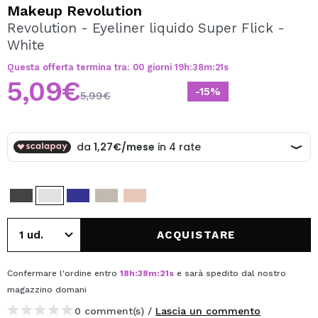
VOGLIO REGISTRARMI
Makeup Revolution
Revolution - Eyeliner liquido Super Flick -
Creando un account su Maquibeauty.it potrai fare i tuoi
White
acquisti velocemente, controllare lo stato dei tuoi ordini e
consultare le tue operazioni precedenti.
Questa offerta termina tra:
00
giorni
19
h
:
38
m
:
21
s
5,09€
-15%
5,99€
CREARE UN ACCOUNT
ACQUISTARE
Confermare l'ordine entro
18
h
:
38
m
:
21
s
e sarà spedito dal nostro
magazzino
domani
0 comment(s) /
Lascia un commento