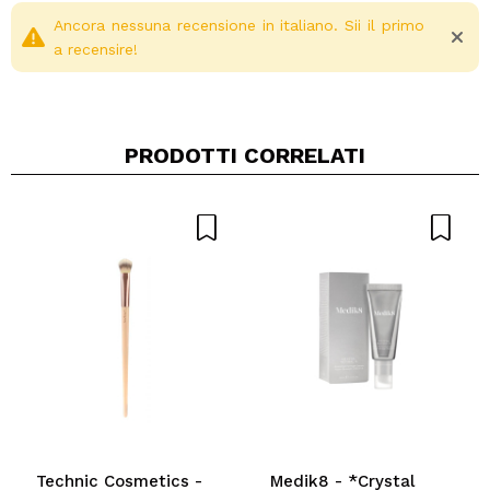
Ancora nessuna recensione in italiano. Sii il primo
a recensire!
PRODOTTI CORRELATI
Condividi un video o una foto
Il tuo video potrebbe essere il primo. Immaginalo...
Consiglieresti questo acquisto?
Si
No
5/5
INVIA
Technic Cosmetics -
Medik8 - *Crystal