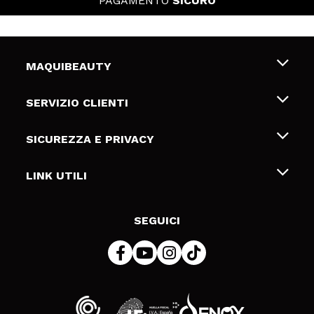
PAGAMENTO
SICURO
MAQUIBEAUTY
Chi siamo
SERVIZIO CLIENTI
Offerte di lavoro
Spedizioni & Resi
SICUREZZA E PRIVACY
Gift Cards
Recesso / Resi
Termini e condizioni
LINK UTILI
Metodi di pagamamento
Informativa sulla privacy
Contattaci
Politica Cookies
SEGUICI
Risoluzione delle controversie online (ODR)