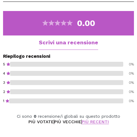
Prepara i tuoi occhi per conquistare qualsiasi look,
poiché questi eyeliner sono il tuo biglietto per uno
sguardo pronto per la passerella.
0.00
Sperimenta il controllo assoluto sul tuo eyeliner con
Revolution Super Flick Liners
!
Vegan.
Scrivi una recensione
Cruelty free.
Riepilogo recensioni
5
0%
4
0%
3
0%
2
0%
1
0%
Ci sono
0
recensione/i globali su questo prodotto
PIÙ VOTATE
PIÙ VECCHIE
PIÙ RECENTI