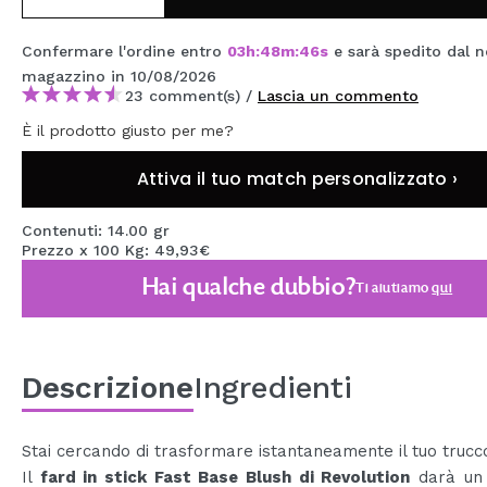
MAQUIFARMA
Confermare l'ordine entro
03
h
:
48
m
:
46
s
e sarà spedito dal n
KOREA ZONE
magazzino
in 10/08/2026
23 comment(s) /
Lascia un commento
TRAVEL SIZE
È il prodotto giusto per me?
NATURE
Attiva il tuo match personalizzato ›
SPECIALE
Contenuti: 14.00 gr
Prezzo x 100 Kg: 49,93€
OUTLET
Hai qualche dubbio?
Ti aiutiamo
qui
SONO TORNATI!
PROSSIMAMENTE
Descrizione
Ingredienti
BLOG
Stai cercando di trasformare istantaneamente il tuo trucc
Il
fard in stick Fast Base Blush di Revolution
darà un 