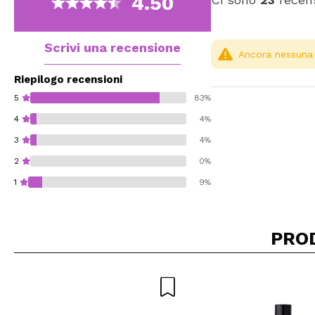
4.50
Scrivi una recensione
Ancora nessuna r
Riepilogo recensioni
5
83%
4
4%
3
4%
2
0%
1
9%
PRO
Consiglieresti ques
INVI