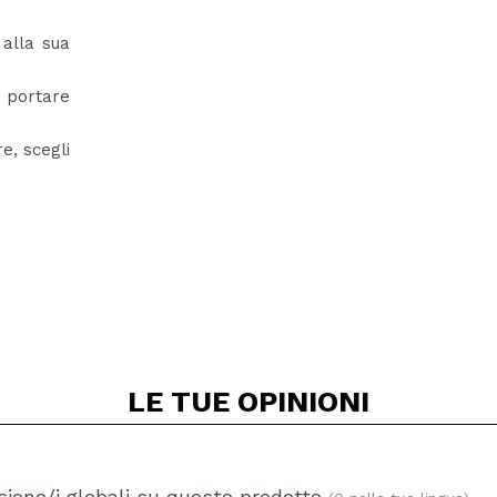
 alla sua
a portare
re, scegli
LE TUE
OPINIONI
ione/i globali su questo prodotto