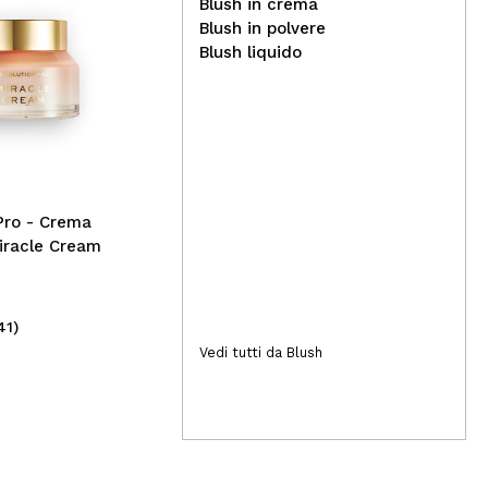
Blush in crema
Blush in polvere
Blush liquido
Bell - *Vegan* - Correttore
Cat
ipoallergenico SPF25 - 01:
sop
Ivory
Wat
Blo
Pro - Crema
iracle Cream
41)
(2)
4,99€
3,
Vedi tutti da Blush