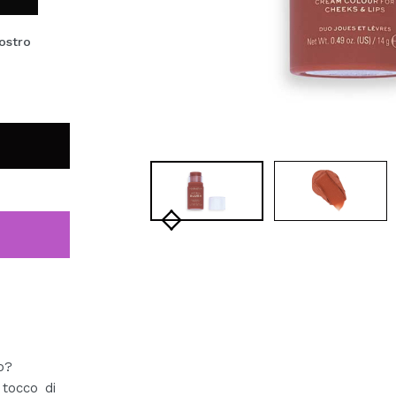
ostro
o?
tocco di