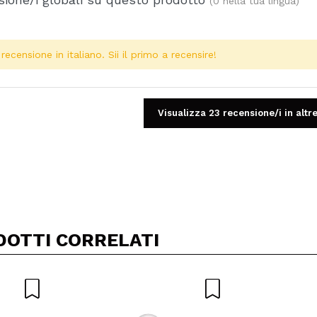
(0 nella tua lingua)
ecensione in italiano. Sii il primo a recensire!
Visualizza 23 recensione/i in altre
Condividi un video o una foto
Il tuo video potrebbe essere il primo. Immaginalo...
DOTTI CORRELATI
5/
to acquisto?
Si
No
A