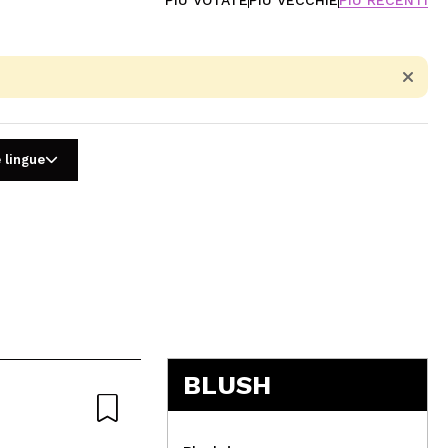
 lingue
5
BLUSH