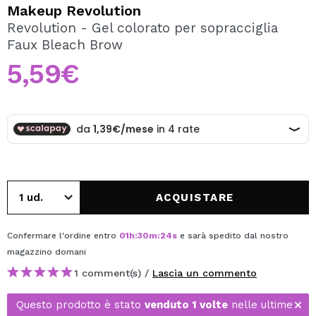
VOGLIO REGISTRARMI
Makeup Revolution
Revolution - Gel colorato per sopracciglia
Creando un account su Maquibeauty.it potrai fare i tuoi
Faux Bleach Brow
acquisti velocemente, controllare lo stato dei tuoi ordini e
consultare le tue operazioni precedenti.
5,59€
CREARE UN ACCOUNT
ACQUISTARE
Confermare l'ordine entro
01
h
:
30
m
:
23
s
e sarà spedito dal nostro
magazzino
domani
1 comment(s) /
Lascia un commento
Questo prodotto è stato
venduto 1 volte
nelle ultime