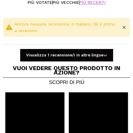
PIÙ VOTATE
PIÙ VECCHIE
PIÙ RECENTI
Ancora nessuna recensione in italiano. Sii il primo
a recensire!
Visualizza 1 recensione/i in altre lingue
VUOI VEDERE QUESTO PRODOTTO IN
AZIONE?
SCOPRI DI PIÙ
Condividi un video o una foto
Il tuo video potrebbe essere il primo. Immaginalo...
Consiglieresti questo acquisto?
Si
No
5/5