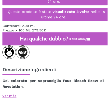
24 ore.
Questo prodotto è stato
visualizzato 3 volte
nelle
ultime 24 ore.
Contenuti: 2.00 ml
Prezzo x 100 Ml: 279,50€
Hai qualche dubbio?
Ti aiutiamo
qui
Descrizione
Ingredienti
Gel colorato per sopracciglia Faux Bleach Brow di
Revolution.
Il Faux Bleach Brow Gel di Revolution è la soluzione
ver más
temporanea perfetta per ottenere sopracciglia bionde
decolorate.