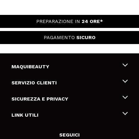
PREPARAZIONE IN
24 ORE*
PAGAMENTO
SICURO
MAQUIBEAUTY
Chi siamo
SERVIZIO CLIENTI
Offerte di lavoro
Spedizioni & Resi
SICUREZZA E PRIVACY
Gift Cards
Recesso / Resi
Termini e condizioni
LINK UTILI
Metodi di pagamamento
Informativa sulla privacy
Contattaci
Politica Cookies
SEGUICI