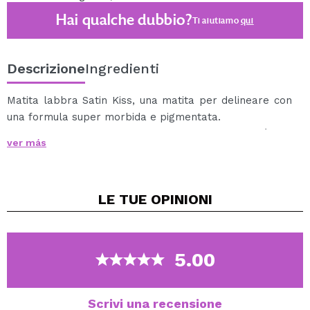
Hai qualche dubbio?
Ti aiutiamo
qui
Descrizione
Ingredienti
Matita labbra Satin Kiss, una matita per delineare con
una formula super morbida e pigmentata.
Disponibili in una vasta gamma di tonalità, si
ver más
adatteranno a tutti i tuoi rossetti.
Combina questa matita per le labbra con il rossetto
della stessa linea per ottenere un risultato
LE TUE
OPINIONI
spettacolare.
Cruelty free.
Vegan.
5.00
Scrivi una recensione