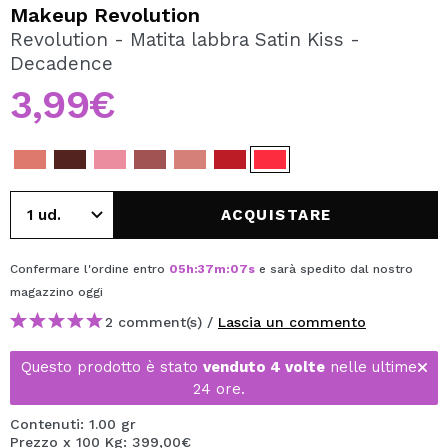
VOGLIO REGISTRARMI
Makeup Revolution
Revolution - Matita labbra Satin Kiss -
Creando un account su Maquibeauty.it potrai fare i tuoi
Decadence
acquisti velocemente, controllare lo stato dei tuoi ordini e
consultare le tue operazioni precedenti.
3,99€
CREARE UN ACCOUNT
ACQUISTARE
Confermare l'ordine entro
05
h
:
37
m
:
07
s
e sarà spedito dal nostro
magazzino
oggi
2 comment(s) /
Lascia un commento
Questo prodotto è stato
venduto 4 volte
nelle ultime
24 ore.
Contenuti: 1.00 gr
Prezzo x 100 Kg: 399,00€