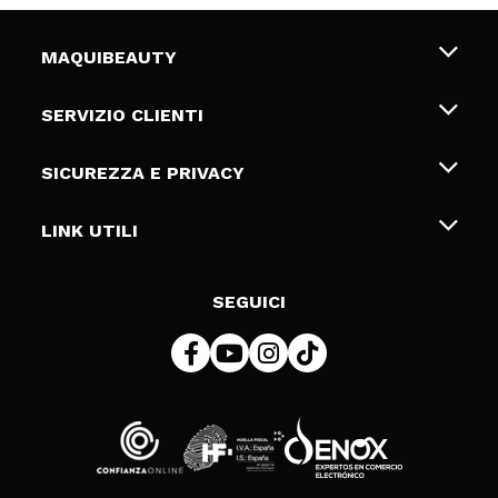
MAQUIBEAUTY
Chi siamo
SERVIZIO CLIENTI
Offerte di lavoro
Spedizioni & Resi
SICUREZZA E PRIVACY
Gift Cards
Recesso / Resi
Termini e condizioni
LINK UTILI
Metodi di pagamamento
Informativa sulla privacy
Contattaci
Politica Cookies
SEGUICI
Risoluzione delle controversie online (ODR)