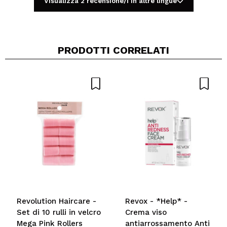
Visualizza 2 recensione/i in altre lingue
PRODOTTI CORRELATI
Condividi un video o una foto
Il tuo video potrebbe essere il primo. Immaginalo...
Consiglieresti questo acquisto?
Si
No
5/5
INVIA
Revolution Haircare -
Revox - *Help* -
Set di 10 rulli in velcro
Crema viso
Mega Pink Rollers
antiarrossamento Anti