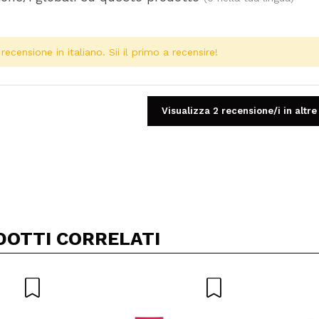
ecensione in italiano. Sii il primo a recensire!
Visualizza 2 recensione/i in altre
Condividi un video o una foto
Il tuo video potrebbe essere il primo. Immaginalo...
DOTTI CORRELATI
5/
to acquisto?
Si
No
A