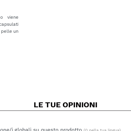
o viene
apsulati
 pelle un
LE TUE
OPINIONI
one/i globali su questo prodotto
(0 nella tua lingua)