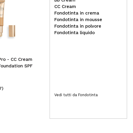
BB Cream
CC Cream
Fondotinta in crema
Hea
Fondotinta in mousse
Revolution Pro - CC Cream
- 0
Fondotinta in polvore
Perfecting Glow Enhancer -
Fondotinta liquido
Gold
Pro - CC Cream
Foundation SPF
7)
(3)
14,49€
11
Vedi tutti da Fondotinta