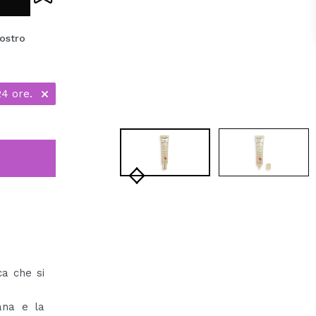
ostro
24 ore.
a che si
ana e la