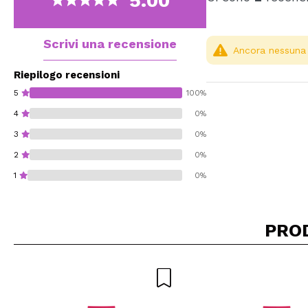
5.00
Scrivi una recensione
Ancora nessuna r
Riepilogo recensioni
5
100%
4
0%
3
0%
2
0%
1
0%
PRO
Consiglieresti ques
INVI