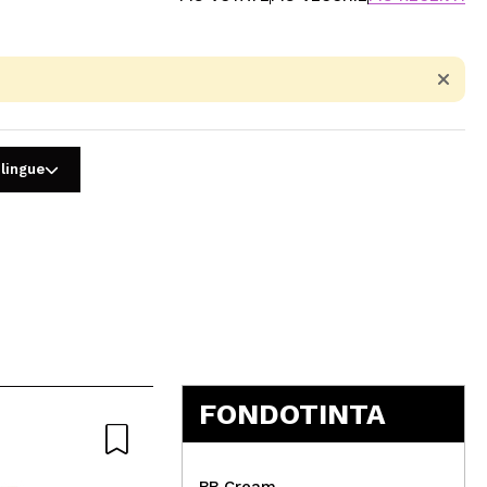
 lingue
5
FONDOTINTA