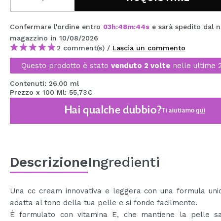
MAQUIFARMA
Confermare l'ordine entro
03
h
:
48
m
:
44
s
e sarà spedito dal n
KOREA ZONE
magazzino
in 10/08/2026
TRAVEL SIZE
2 comment(s) /
Lascia un commento
Questo prodotto è stato
venduto 2 volte
nelle ultime 
NATURE
Contenuti: 26.00 ml
Prezzo x 100 Ml: 55,73€
SPECIALE
Hai qualche dubbio?
Ti aiutiamo
qui
OUTLET
SONO TORNATI!
PROSSIMAMENTE
Descrizione
Ingredienti
BLOG
Una cc cream innovativa e leggera con una formula unic
adatta al tono della tua pelle e si fonde facilmente.
È formulato con vitamina E, che mantiene la pelle s