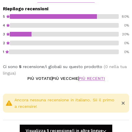
Riepilogo recensioni
5
80%
4
0%
3
20%
2
0%
1
0%
Ci sono
5
recensione/i globali su questo prodotto
(0 nella tua
lingua)
PIÙ VOTATE
PIÙ VECCHIE
PIÙ RECENTI
Ancora nessuna recensione in italiano. Sii il primo
a recensire!
Visualizza 5 recensione/i in altre lingue