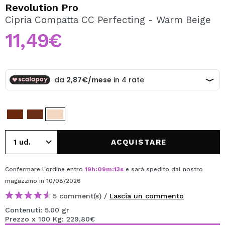
VOGLIO REGISTRARMI
Revolution Pro
Cipria Compatta CC Perfecting - Warm Beige
Creando un account su Maquibeauty.it potrai fare i tuoi
acquisti velocemente, controllare lo stato dei tuoi ordini e
11,49€
consultare le tue operazioni precedenti.
CREARE UN ACCOUNT
ACQUISTARE
Confermare l'ordine entro
19
h
:
09
m
:
13
s
e sarà spedito dal nostro
magazzino
in 10/08/2026
5 comment(s) /
Lascia un commento
Contenuti: 5.00 gr
Prezzo x 100 Kg: 229,80€