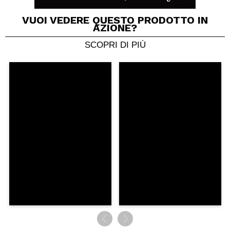
VUOI VEDERE QUESTO PRODOTTO IN
AZIONE?
SCOPRI DI PIÙ
Condividi un video o una foto
Il tuo video potrebbe essere il primo. Immaginalo...
Consiglieresti questo acquisto?
Si
No
5/5
INVIA