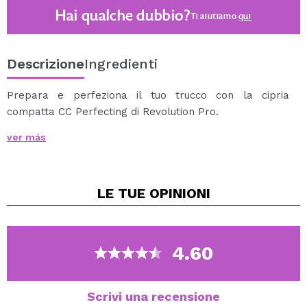
Hai qualche dubbio?
Ti aiutiamo
qui
Descrizione
Ingredienti
Prepara e perfeziona il tuo trucco con la cipria
compatta CC Perfecting di Revolution Pro.
Questa cipria compatta non fa un effetto "flashback" ed
ver más
è arricchita con acido ialuronico idratante e
antiossidanti che lasciano la pelle più nutrita.
Questa cipria in polvere fine e compatte si fonde sulla
LE TUE
OPINIONI
pelle per una coprenza leggera mentre fissa il trucco.
Cruelty Free. Vegan.
4.60
Scrivi una recensione