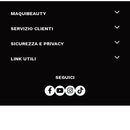
MAQUIBEAUTY
Chi siamo
SERVIZIO CLIENTI
Offerte di lavoro
Spedizioni & Resi
SICUREZZA E PRIVACY
Gift Cards
Recesso / Resi
Termini e condizioni
LINK UTILI
Metodi di pagamamento
Informativa sulla privacy
Contattaci
Politica Cookies
SEGUICI
Risoluzione delle controversie online (ODR)