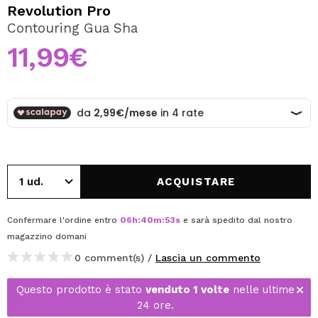
VOGLIO REGISTRARMI
Revolution Pro
Contouring Gua Sha
Creando un account su Maquibeauty.it potrai fare i tuoi
acquisti velocemente, controllare lo stato dei tuoi ordini e
11,99€
consultare le tue operazioni precedenti.
CREARE UN ACCOUNT
ACQUISTARE
Confermare l'ordine entro
06
h
:
40
m
:
52
s
e sarà spedito dal nostro
magazzino
domani
0 comment(s) /
Lascia un commento
Questo prodotto è stato
venduto 1 volte
nelle ultime
24 ore.