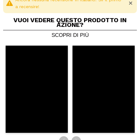
a recensire!
VUOI VEDERE QUESTO PRODOTTO IN
AZIONE?
SCOPRI DI PIÙ
Condividi un video o una foto
Il tuo video potrebbe essere il primo. Immaginalo...
Consiglieresti questo acquisto?
Si
No
5/5
INVIA