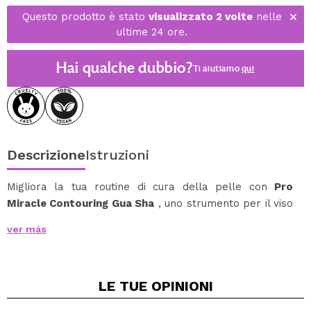
Questo prodotto è stato
visualizzato 2 volte
nelle
ultime 24 ore.
Hai qualche dubbio?
Ti aiutiamo
qui
Descrizione
Istruzioni
Migliora la tua routine di cura della pelle con
Pro
Miracle Contouring Gua Sha
, uno strumento per il viso
in acciaio inossidabile progettato per scolpire,
ver más
rassodare e rivitalizzare il tuo viso.
Il suo effetto rinfrescante aiuta a lenire la pelle e le
dona una luminosità naturale, trasformando la tua
LE TUE
OPINIONI
routine in un'esperienza da spa a casa.
Grazie ai 4 bordi differenti, consente massaggi precisi