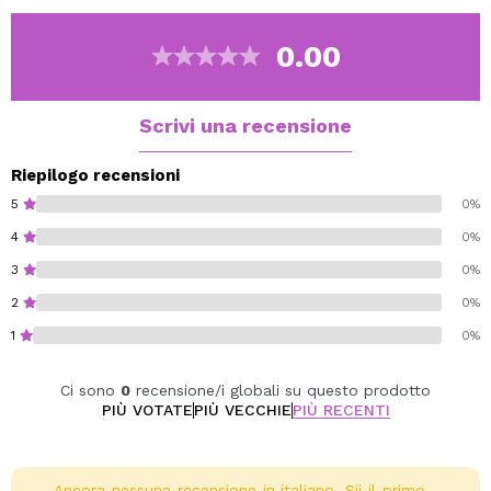
ed efficaci su diverse zone del viso, favorendo la
circolazione e aiutando a ridurre il gonfiore.
0.00
Cruelty free.
Vegan.
Scrivi una recensione
Riepilogo recensioni
5
0%
4
0%
3
0%
2
0%
1
0%
Ci sono
0
recensione/i globali su questo prodotto
PIÙ VOTATE
PIÙ VECCHIE
PIÙ RECENTI
Ancora nessuna recensione in italiano. Sii il primo