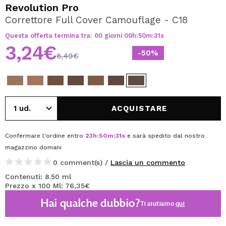
VOGLIO REGISTRARMI
Revolution Pro
Correttore Full Cover Camouflage - C18
Creando un account su Maquibeauty.it potrai fare i tuoi
acquisti velocemente, controllare lo stato dei tuoi ordini e
Questa offerta termina tra:
00
giorni
00
h
:
50
m
:
31
s
consultare le tue operazioni precedenti.
3,24€
-50%
6,49€
CREARE UN ACCOUNT
ACQUISTARE
Confermare l'ordine entro
23
h
:
50
m
:
31
s
e sarà spedito dal nostro
magazzino
domani
0 comment(s) /
Lascia un commento
Contenuti: 8.50 ml
Prezzo x 100 Ml: 76,35€
Hai qualche dubbio?
Ti aiutiamo
qui