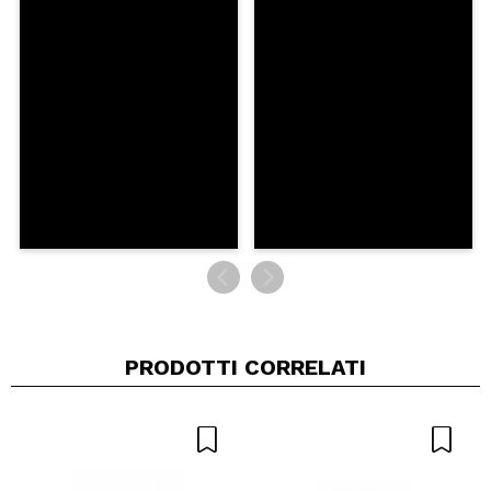
Condividi un video o una foto
Il tuo video potrebbe essere il primo. Immaginalo...
Consiglieresti questo acquisto?
Si
No
5/5
INVIA
PRODOTTI CORRELATI