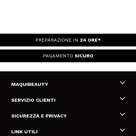
PREPARAZIONE IN
24 ORE*
PAGAMENTO
SICURO
MAQUIBEAUTY
Chi siamo
SERVIZIO CLIENTI
Offerte di lavoro
Spedizioni & Resi
SICUREZZA E PRIVACY
Gift Cards
Recesso / Resi
Termini e condizioni
LINK UTILI
Metodi di pagamamento