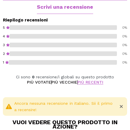
crema opaco Stripped.
Scrivi una recensione
Golden: Blush in crema Hydra Bright Golden e
Blush in crema opaco Seduction.
Riepilogo recensioni
Perché lo adorerai:
5
0%
Formula opaca o lucida.
4
0%
Formule leggere e sfumabili.
3
0%
Applicatore facile da usare.
Adatto a tutte le tonalità della pelle.
2
0%
1
0%
Cruelty free.
Vegan.
Ci sono
0
recensione/i globali su questo prodotto
PIÙ VOTATE
PIÙ VECCHIE
PIÙ RECENTI
Ancora nessuna recensione in italiano. Sii il primo
a recensire!
VUOI VEDERE QUESTO PRODOTTO IN
AZIONE?