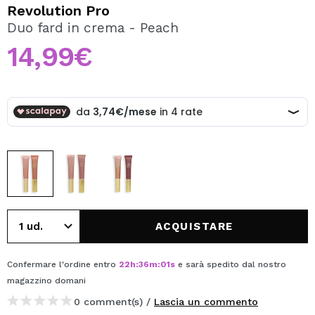
VOGLIO REGISTRARMI
Revolution Pro
Duo fard in crema - Peach
Creando un account su Maquibeauty.it potrai fare i tuoi
acquisti velocemente, controllare lo stato dei tuoi ordini e
14,99€
consultare le tue operazioni precedenti.
CREARE UN ACCOUNT
ACQUISTARE
Confermare l'ordine entro
22
h
:
36
m
:
01
s
e sarà spedito dal nostro
magazzino
domani
0 comment(s) /
Lascia un commento