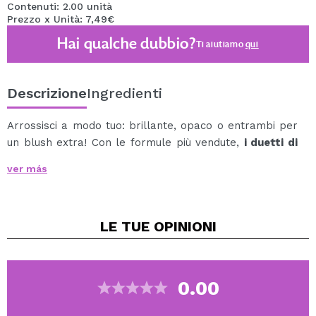
Contenuti: 2.00 unità
Prezzo x Unità: 7,49€
Hai qualche dubbio?
Ti aiutiamo
qui
Descrizione
Ingredienti
Arrossisci a modo tuo: brillante, opaco o entrambi per
un blush extra! Con le formule più vendute,
i duetti di
blush in crema Revolution Pro
sono la coppia perfetta
ver más
per un blush senza sforzo.
Coccola la tua pelle con queste formule sfumabili e
facili da applicare, arricchite con una miscela di acido
LE TUE
OPINIONI
ialuronico e vitamina E che aiutano a idratare la pelle
aggiungendo un tocco di colore in più.
Scegli il tuo set:
Peach: Blush in crema Hydra Bright Peach e Blush
0.00
in crema opaco Sultry Peach
Pink: Blush crema Hydra Bright Pink e Blush