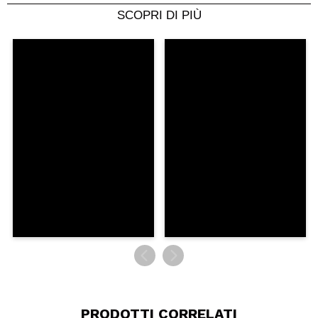
SCOPRI DI PIÙ
Condividi un video o una foto
Il tuo video potrebbe essere il primo. Immaginalo...
Consiglieresti questo acquisto?
Si
No
5/5
INVIA
PRODOTTI CORRELATI