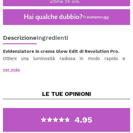
ultime 24 ore.
Hai qualche dubbio?
Ti aiutiamo
qui
Descrizione
Ingredienti
Evidenziatore in crema Glow Edit di Revolution Pro.
Ottieni una luminosità radiosa in modo rapido e
semplice con questo illuminante in crema.
ver más
Ideale per ritocchi facili e veloci grazie alla sua formula
cremosa.
Formulato con olio di jojoba e vitamina E, che aiutano a
LE TUE
OPINIONI
mantenere la pelle nutrita e dall'aspetto sano.
Cruelty free.
Vegan.
4.95