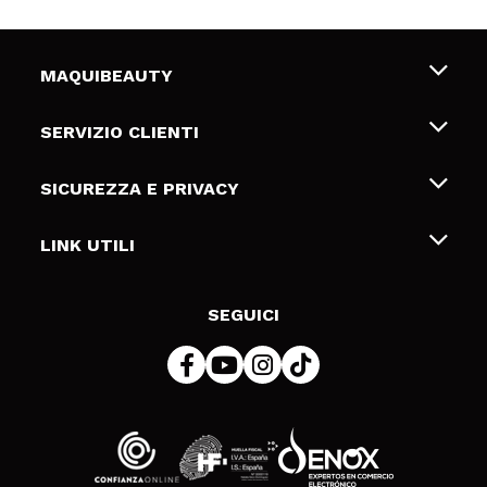
MAQUIBEAUTY
Chi siamo
SERVIZIO CLIENTI
Offerte di lavoro
Spedizioni & Resi
SICUREZZA E PRIVACY
Gift Cards
Recesso / Resi
Termini e condizioni
LINK UTILI
Metodi di pagamamento
Informativa sulla privacy
Contattaci
Politica Cookies
SEGUICI
Risoluzione delle controversie online (ODR)