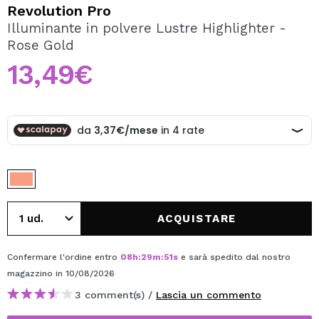
VOGLIO REGISTRARMI
Revolution Pro
Illuminante in polvere Lustre Highlighter -
Creando un account su Maquibeauty.it potrai fare i tuoi
Rose Gold
acquisti velocemente, controllare lo stato dei tuoi ordini e
consultare le tue operazioni precedenti.
13,49€
CREARE UN ACCOUNT
ACQUISTARE
Confermare l'ordine entro
08
h
:
29
m
:
51
s
e sarà spedito dal nostro
magazzino
in 10/08/2026
3 comment(s) /
Lascia un commento