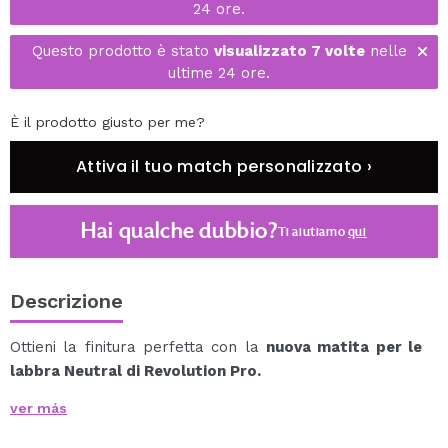
24 ore.
Questo prodotto è stato
visualizzato 7 volte
nelle
ultime 24 ore.
È il prodotto giusto per me?
Attiva il tuo match personalizzato ›
Hai qualche dubbio?
Ti aiutiamo
qui
Descrizione
Ottieni la finitura perfetta con la
nuova matita per le
labbra Neutral di Revolution Pro.
Una matita che scivola sulle labbra fornendo una
ver más
copertura completa e un colore intenso.
Combina questa matita per le labbra con il suo