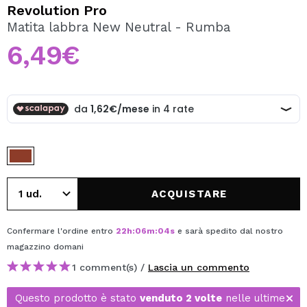
VOGLIO REGISTRARMI
Revolution Pro
Matita labbra New Neutral - Rumba
Creando un account su Maquibeauty.it potrai fare i tuoi
acquisti velocemente, controllare lo stato dei tuoi ordini e
6,49€
consultare le tue operazioni precedenti.
CREARE UN ACCOUNT
ACQUISTARE
Confermare l'ordine entro
22
h
:
06
m
:
04
s
e sarà spedito dal nostro
magazzino
domani
1 comment(s) /
Lascia un commento
Questo prodotto è stato
venduto 2 volte
nelle ultime