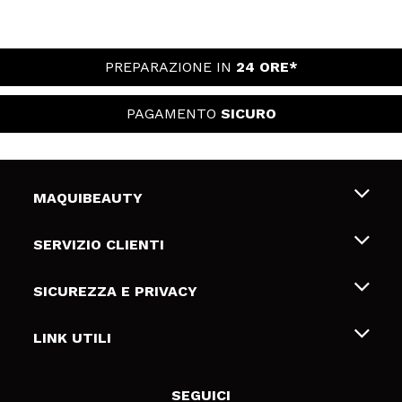
PREPARAZIONE IN
24 ORE*
PAGAMENTO
SICURO
MAQUIBEAUTY
Chi siamo
SERVIZIO CLIENTI
Offerte di lavoro
Spedizioni & Resi
SICUREZZA E PRIVACY
Gift Cards
Recesso / Resi
Termini e condizioni
LINK UTILI
Metodi di pagamamento
Informativa sulla privacy
Contattaci
Politica Cookies
SEGUICI