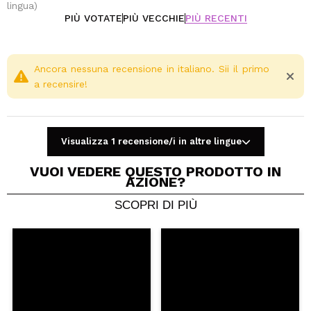
lingua)
PIÙ VOTATE
PIÙ VECCHIE
PIÙ RECENTI
Ancora nessuna recensione in italiano. Sii il primo
a recensire!
Visualizza 1 recensione/i in altre lingue
VUOI VEDERE QUESTO PRODOTTO IN
AZIONE?
SCOPRI DI PIÙ
Condividi un video o una foto
Il tuo video potrebbe essere il primo. Immaginalo...
Consiglieresti questo acquisto?
Si
No
5/5