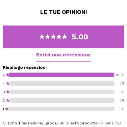
corrispondente rossetto New Neutral e otterrai una
LE TUE
OPINIONI
finitura perfetta e super duratura.
Disponibile in un'ampia gamma di tonalità.
Cruelty free.
Vegan.
5.00
Scrivi una recensione
Riepilogo recensioni
5
100%
4
0%
3
0%
2
0%
1
0%
Ci sono
1
recensione/i globali su questo prodotto
(0 nella tua