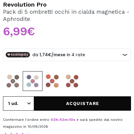
VOGLIO REGISTRARMI
Revolution Pro
Pack di 5 ombretti occhi in cialda magnetica -
Creando un account su Maquibeauty.it potrai fare i tuoi
Aphrodite
acquisti velocemente, controllare lo stato dei tuoi ordini e
consultare le tue operazioni precedenti.
6,99€
CREARE UN ACCOUNT
ACQUISTARE
Confermare l'ordine entro
02
h
:
42
m
:
10
s
e sarà spedito dal nostro
magazzino
in 10/08/2026