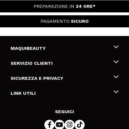
PREPARAZIONE IN
24 ORE*
PAGAMENTO
SICURO
MAQUIBEAUTY
Chi siamo
SERVIZIO CLIENTI
Offerte di lavoro
Spedizioni & Resi
SICUREZZA E PRIVACY
Gift Cards
Recesso / Resi
Termini e condizioni
LINK UTILI
Metodi di pagamamento
Informativa sulla privacy
Contattaci
Politica Cookies
SEGUICI
Risoluzione delle controversie online (ODR)