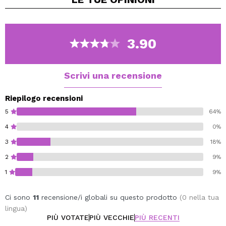
Sono ideali da usare con le palette magnetiche vuote di
Revolution PRO
5 x 1.2gr.
Cruelty-free and Vegan.
3.90
Scrivi una recensione
Riepilogo recensioni
5
64%
4
0%
3
18%
2
9%
1
9%
Ci sono
11
recensione/i globali su questo prodotto
(0 nella tua
lingua)
PIÙ VOTATE
PIÙ VECCHIE
PIÙ RECENTI