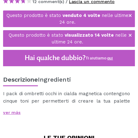
12 comment(s) /
Lascia un commento
Questo prodotto è stato
venduto 4 volte
nelle ultime
24 ore.
Questo prodotto è stato
visualizzato 14 volte
nelle
ultime 24 ore.
Hai qualche dubbio?
Ti aiutiamo
qui
Descrizione
Ingredienti
I pack di ombretti occhi in cialda magnetica contengono
cinque toni per permetterti di creare la tua palette
personalizzata.
ver más
Altamente pigmentati e cremosi, questi ombretti
(satinati) scorrono sulla palpebra e si sfumano
facilmente.
LE TUE
OPINIONI