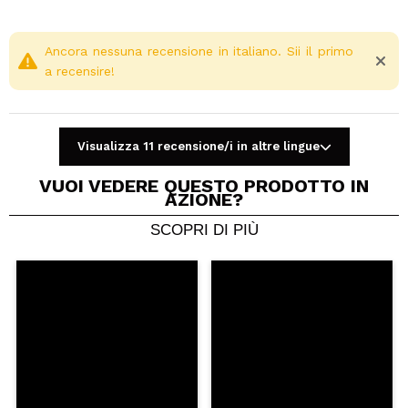
Ancora nessuna recensione in italiano. Sii il primo
a recensire!
Visualizza 11 recensione/i in altre lingue
VUOI VEDERE QUESTO PRODOTTO IN
AZIONE?
SCOPRI DI PIÙ
Condividi un video o una foto
Il tuo video potrebbe essere il primo. Immaginalo...
Consiglieresti questo acquisto?
Si
No
5/5
INVIA