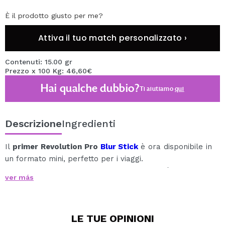
È il prodotto giusto per me?
Attiva il tuo match personalizzato ›
Contenuti: 15.00 gr
Prezzo x 100 Kg: 46,60€
Hai qualche dubbio?
Ti aiutiamo
qui
Descrizione
Ingredienti
Il
primer Revolution Pro
Blur Stick
è ora disponibile in
un formato mini, perfetto per i viaggi.
Questo primer ha una formula leggera ed è ideale per
ver más
l'applicazione durante la giornata o su aree specifiche
del viso.
Lascia la pelle liscia e opaca riducendo al minimo le
LE TUE
OPINIONI
rughe.