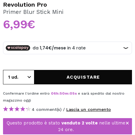
VOGLIO REGISTRARMI
Revolution Pro
Primer Blur Stick Mini
Creando un account su Maquibeauty.it potrai fare i tuoi
acquisti velocemente, controllare lo stato dei tuoi ordini e
6,99€
consultare le tue operazioni precedenti.
CREARE UN ACCOUNT
ACQUISTARE
Confermare l'ordine entro
06
h
:
50
m
:
05
s
e sarà spedito dal nostro
magazzino
oggi
4 comment(s) /
Lascia un commento
Questo prodotto è stato
venduto 2 volte
nelle ultime
24 ore.