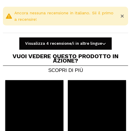
Ancora nessuna recensione in italiano. Sii il primo
a recensire!
Visualizza 4 recensione/i in altre lingue
VUOI VEDERE QUESTO PRODOTTO IN
AZIONE?
SCOPRI DI PIÙ
Condividi un video o una foto
Il tuo video potrebbe essere il primo. Immaginalo...
Consiglieresti questo acquisto?
Si
No
5/5
INVIA