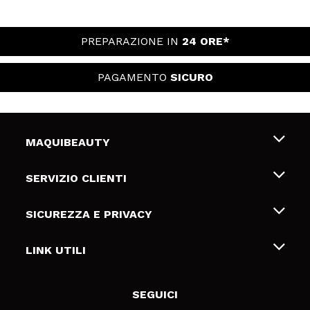
PREPARAZIONE IN
24 ORE*
PAGAMENTO
SICURO
MAQUIBEAUTY
Chi siamo
SERVIZIO CLIENTI
Offerte di lavoro
Spedizioni & Resi
SICUREZZA E PRIVACY
Gift Cards
Recesso / Resi
Termini e condizioni
LINK UTILI
Metodi di pagamamento
Informativa sulla privacy
Contattaci
Politica Cookies
SEGUICI
Risoluzione delle controversie online (ODR)