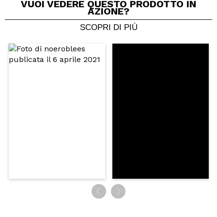
VUOI VEDERE QUESTO PRODOTTO IN
AZIONE?
SCOPRI DI PIÙ
Condividi un video o una foto
Il tuo video potrebbe essere il primo. Immaginalo...
Consiglieresti questo acquisto?
Si
No
5/5
INVIA