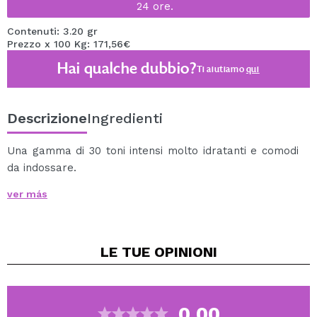
24 ore.
Contenuti: 3.20 gr
Prezzo x 100 Kg: 171,56€
Hai qualche dubbio?
Ti aiutiamo
qui
Descrizione
Ingredienti
Una gamma di 30 toni intensi molto idratanti e comodi
da indossare.
Con un'alta pigmentazione che copre le labbra in una
ver más
sola passata.
Scorre dolcemente sulle labbra permettendo
un'applicazione facile e precisa.
LE TUE
OPINIONI
Finish opaco.
Cruelty-free and Vegan.
0.00