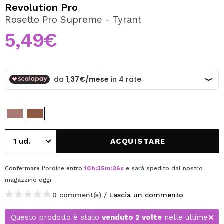
VOGLIO REGISTRARMI
Revolution Pro
Rosetto Pro Supreme - Tyrant
Creando un account su Maquibeauty.it potrai fare i tuoi
acquisti velocemente, controllare lo stato dei tuoi ordini e
5,49€
consultare le tue operazioni precedenti.
CREARE UN ACCOUNT
ACQUISTARE
Confermare l'ordine entro
10
h
:
35
m
:
36
s
e sarà spedito dal nostro
magazzino
oggi
0 comment(s) /
Lascia un commento
Questo prodotto è stato
venduto 2 volte
nelle ultime