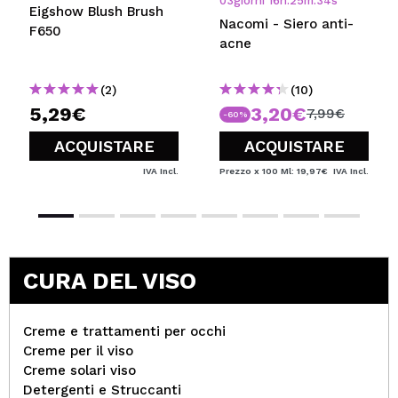
03
giorni
16
h
:
25
m
:
34
s
Eigshow Blush Brush
Nacomi - Siero anti-
F650
acne
(2)
(10)
5,29€
3,20€
7,99€
-60%
ACQUISTARE
ACQUISTARE
IVA Incl.
Prezzo x 100 Ml: 19,97€
IVA Incl.
CURA DEL VISO
Creme e trattamenti per occhi
Creme per il viso
Creme solari viso
Detergenti e Struccanti