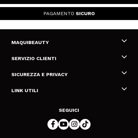
PAGAMENTO
SICURO
MAQUIBEAUTY
Chi siamo
SERVIZIO CLIENTI
Offerte di lavoro
Spedizioni & Resi
SICUREZZA E PRIVACY
Gift Cards
Recesso / Resi
Termini e condizioni
LINK UTILI
Metodi di pagamamento
Informativa sulla privacy
Contattaci
Politica Cookies
SEGUICI
Risoluzione delle controversie online (ODR)