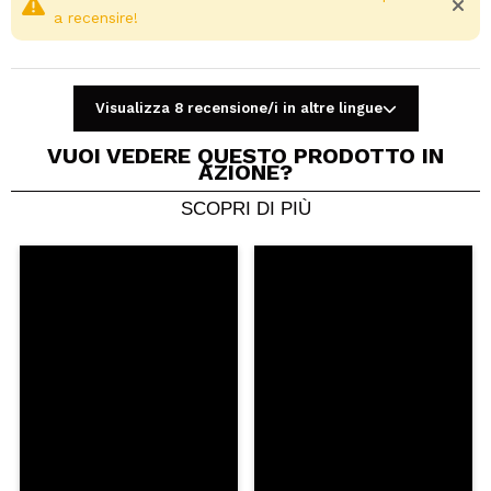
a recensire!
Revolution Pro!
Visualizza 8 recensione/i in altre lingue
VUOI VEDERE QUESTO PRODOTTO IN
AZIONE?
SCOPRI DI PIÙ
Condividi un video o una foto
Il tuo video potrebbe essere il primo. Immaginalo...
Consiglieresti questo acquisto?
Si
No
5/5
INVIA