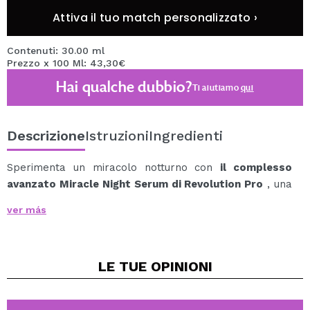
Attiva il tuo match personalizzato ›
Contenuti: 30.00 ml
Prezzo x 100 Ml: 43,30€
Hai qualche dubbio?
Ti aiutiamo
qui
Descrizione
Istruzioni
Ingredienti
Sperimenta un miracolo notturno con
il complesso
avanzato Miracle Night Serum di Revolution Pro
, una
formula innovativa che trasforma la tua pelle mentre
ver más
dormi, fornendo risultati visibili in sole 4 settimane.
Questo lussuoso siero da notte è un cocktail con
peptidi, probiotici, ceramidi, acido ialuronico, estratto di
LE TUE
OPINIONI
camomilla e il nostro esclusivo Revolution Pro e Pro
Renew & Repair Complex CLT™.
Lavorando in sinergia, questi potenti ingredienti