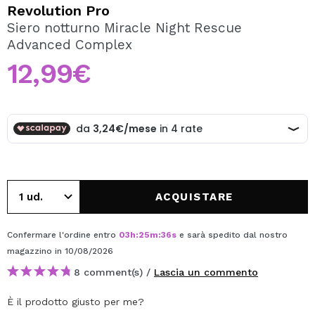
VOGLIO REGISTRARMI
Revolution Pro
Siero notturno Miracle Night Rescue
Creando un account su Maquibeauty.it potrai fare i tuoi
Advanced Complex
acquisti velocemente, controllare lo stato dei tuoi ordini e
consultare le tue operazioni precedenti.
12,99€
CREARE UN ACCOUNT
ACQUISTARE
Confermare l'ordine entro
03
h
:
25
m
:
36
s
e sarà spedito dal nostro
magazzino
in 10/08/2026
8 comment(s) /
Lascia un commento
È il prodotto giusto per me?