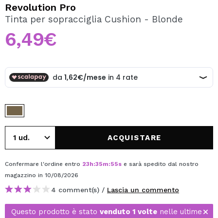
VOGLIO REGISTRARMI
Revolution Pro
Tinta per sopracciglia Cushion - Blonde
Creando un account su Maquibeauty.it potrai fare i tuoi
acquisti velocemente, controllare lo stato dei tuoi ordini e
6,49€
consultare le tue operazioni precedenti.
CREARE UN ACCOUNT
ACQUISTARE
Confermare l'ordine entro
23
h
:
35
m
:
55
s
e sarà spedito dal nostro
magazzino
in 10/08/2026
4 comment(s) /
Lascia un commento
Questo prodotto è stato
venduto 1 volte
nelle ultime