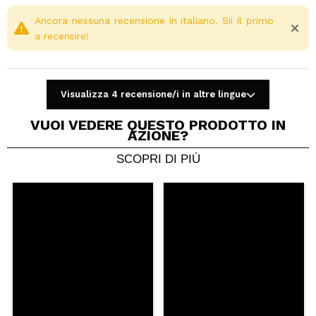
Ancora nessuna recensione in italiano. Sii il primo
a recensire!
Visualizza 4 recensione/i in altre lingue
VUOI VEDERE QUESTO PRODOTTO IN
AZIONE?
SCOPRI DI PIÙ
Condividi un video o una foto
Il tuo video potrebbe essere il primo. Immaginalo...
Consiglieresti questo acquisto?
Si
No
5/5
INVIA