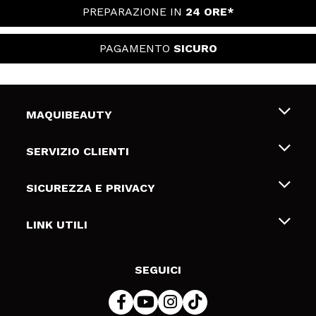
PREPARAZIONE IN
24 ORE*
PAGAMENTO
SICURO
MAQUIBEAUTY
Chi siamo
SERVIZIO CLIENTI
Offerte di lavoro
Spedizioni & Resi
SICUREZZA E PRIVACY
Gift Cards
Recesso / Resi
Termini e condizioni
LINK UTILI
Metodi di pagamamento
Informativa sulla privacy
Contattaci
Politica Cookies
SEGUICI
Risoluzione delle controversie online (ODR)