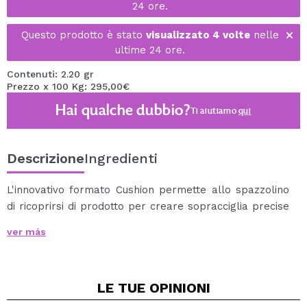
24 ore.
Questo prodotto è stato
visualizzato 4 volte
nelle
ultime 24 ore.
Contenuti: 2.20 gr
Prezzo x 100 Kg: 295,00€
Hai qualche dubbio?
Ti aiutiamo
qui
Descrizione
Ingredienti
L'innovativo formato Cushion permette allo spazzolino
di ricoprirsi di prodotto per creare sopracciglia precise
e ultra definite.
ver más
La formula molto pigmentata fa si che i peli delle
sopracciglia vengano disegnati come tratti, inoltre ha
una resistenza a prova di macchia, in modo che le
LE TUE
OPINIONI
sopracciglia rimangano perfette per tutto il giorno.
Cruelty-free and Vegan.