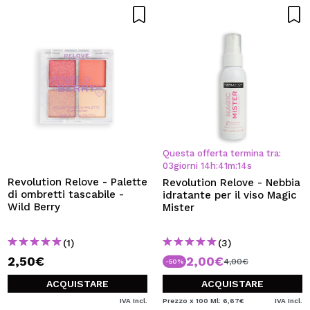
Questa offerta termina tra:
03
giorni
14
h
:
41
m
:
13
s
Revolution Relove - Palette
Revolution Relove - Nebbia
di ombretti tascabile -
idratante per il viso Magic
Wild Berry
Mister
(1)
(3)
2,50€
2,00€
4,00€
-50%
ACQUISTARE
ACQUISTARE
IVA Incl.
Prezzo x 100 Ml: 6,67€
IVA Incl.