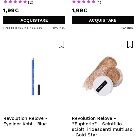
(2)
(1)
1,99€
1,99€
ACQUISTARE
ACQUISTARE
Prezzo x 100 Kg: 165,83€
IVA Incl.
IVA Incl.
Revolution Relove -
Revolution Relove -
Eyeliner Kohl - Blue
*Euphoric* - Scintillio
sciolti iridescenti multiuso
- Gold Star