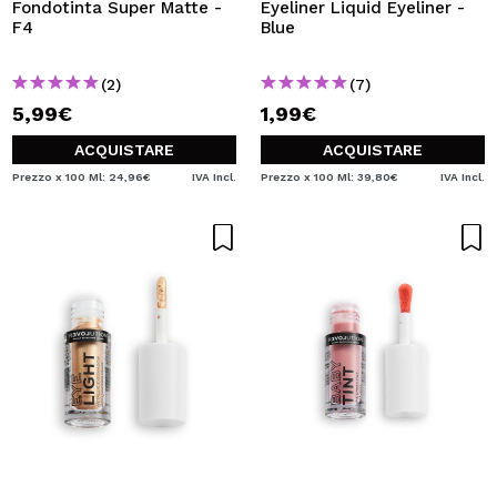
Fondotinta Super Matte -
Eyeliner Liquid Eyeliner -
F4
Blue
(2)
(7)
5,99€
1,99€
ACQUISTARE
ACQUISTARE
Prezzo x 100 Ml: 24,96€
IVA Incl.
Prezzo x 100 Ml: 39,80€
IVA Incl.