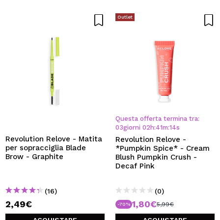
Outlet
Questa offerta termina tra:
03
giorni
02
h
:
41
m
:
13
s
Revolution Relove - Matita
Revolution Relove -
per sopracciglia Blade
*Pumpkin Spice* - Cream
Brow - Graphite
Blush Pumpkin Crush -
Decaf Pink
(16)
(0)
2,49€
1,80€
5,99€
-70%