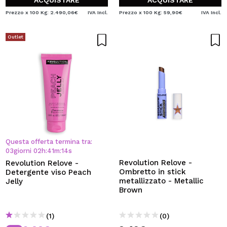
ACQUISTARE
ACQUISTARE
Prezzo x 100 Kg: 2.490,06€
IVA Incl.
Prezzo x 100 Kg: 59,90€
IVA Incl.
Outlet
Questa offerta termina tra:
03
giorni
02
h
:
41
m
:
13
s
Revolution Relove -
Revolution Relove -
Ombretto in stick
Detergente viso Peach
metallizzato - Metallic
Jelly
Brown
(1)
(0)