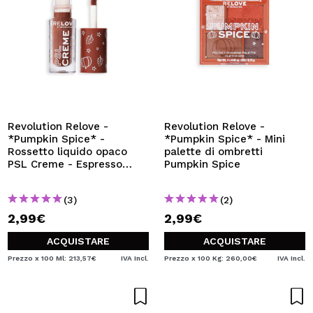
Revolution Relove -
Revolution Relove -
*Pumpkin Spice* -
*Pumpkin Spice* - Mini
Rossetto liquido opaco
palette di ombretti
PSL Creme - Espresso
Pumpkin Spice
Brown
(3)
(2)
2,99€
2,99€
ACQUISTARE
ACQUISTARE
Prezzo x 100 Ml: 213,57€
IVA Incl.
Prezzo x 100 Kg: 260,00€
IVA Incl.