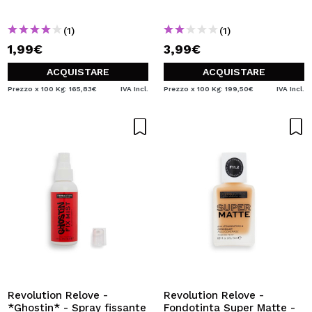
(1)
(1)
1,99€
3,99€
ACQUISTARE
ACQUISTARE
Prezzo x 100 Kg: 165,83€
IVA Incl.
Prezzo x 100 Kg: 199,50€
IVA Incl.
Revolution Relove -
Revolution Relove -
*Ghostin* - Spray fissante
Fondotinta Super Matte -