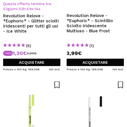
VOGLIO REGISTRARMI
Questa offerta termina tra:
03
giorni
02
h
:
41
m
:
13
s
Creando un account su Maquibeauty.it potrai fare i tuoi
Revolution Relove -
Revolution Relove -
acquisti velocemente, controllare lo stato dei tuoi ordini e
*Euphoric* - Scintillio
*Euphoric* - Glitter sciolti
consultare le tue operazioni precedenti.
Sciolto Iridescente
iridescenti per tutti gli usi
Multiuso - Blue Frost
- Ice White
CREARE UN ACCOUNT
(5)
(1)
1,20€
3,99€
3,99€
-70%
ACQUISTARE
ACQUISTARE
Prezzo x 100 Kg: 199,50€
IVA Incl.
Prezzo x 100 Kg: 199,50€
IVA Incl.