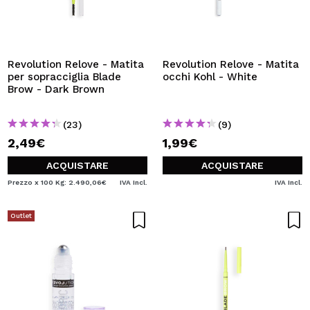
Revolution Relove - Matita
Revolution Relove - Matita
per sopracciglia Blade
occhi Kohl - White
Brow - Dark Brown
(23)
(9)
2,49€
1,99€
ACQUISTARE
ACQUISTARE
Prezzo x 100 Kg: 2.490,06€
IVA Incl.
IVA Incl.
Outlet