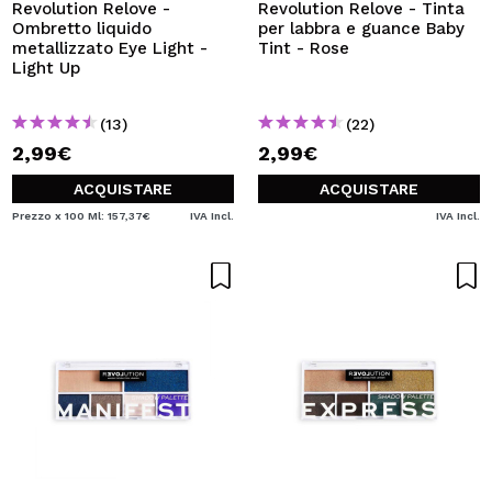
Revolution Relove -
Revolution Relove - Tinta
Ombretto liquido
per labbra e guance Baby
metallizzato Eye Light -
Tint - Rose
Light Up
(13)
(22)
2,99€
2,99€
ACQUISTARE
ACQUISTARE
Prezzo x 100 Ml: 157,37€
IVA Incl.
IVA Incl.