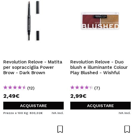
Revolution Relove - Matita
Revolution Relove - Duo
per sopracciglia Power
blush e illuminante Colour
Brow - Dark Brown
Play Blushed - Wishful
(12)
(7)
2,49€
2,99€
ACQUISTARE
ACQUISTARE
Prezzo x 100 Kg: 830,02€
IVA Incl.
IVA Incl.