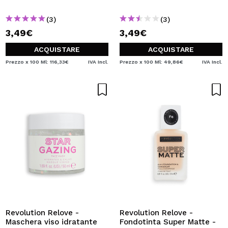
(3)
(3)
3,49€
3,49€
ACQUISTARE
ACQUISTARE
Prezzo x 100 Ml: 116,33€
IVA Incl.
Prezzo x 100 Ml: 49,86€
IVA Incl.
Revolution Relove -
Revolution Relove -
Maschera viso idratante
Fondotinta Super Matte -