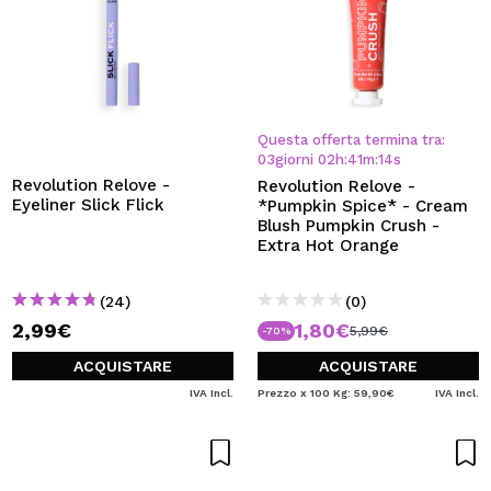
Questa offerta termina tra:
03
giorni
02
h
:
41
m
:
13
s
Revolution Relove -
Revolution Relove -
Eyeliner Slick Flick
*Pumpkin Spice* - Cream
Blush Pumpkin Crush -
Extra Hot Orange
(24)
(0)
2,99€
1,80€
5,99€
-70%
ACQUISTARE
ACQUISTARE
IVA Incl.
Prezzo x 100 Kg: 59,90€
IVA Incl.