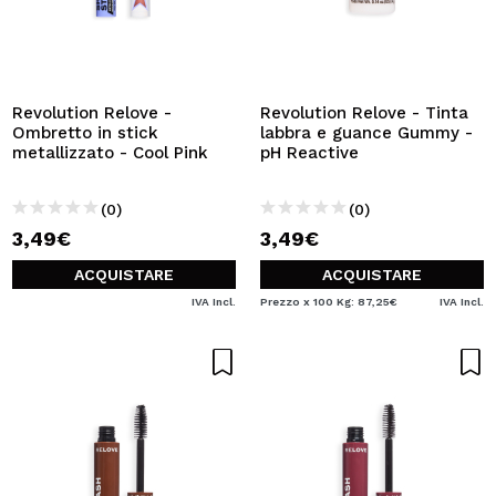
Revolution Relove -
Revolution Relove - Tinta
Ombretto in stick
labbra e guance Gummy -
metallizzato - Cool Pink
pH Reactive
(0)
(0)
3,49€
3,49€
ACQUISTARE
ACQUISTARE
IVA Incl.
Prezzo x 100 Kg: 87,25€
IVA Incl.