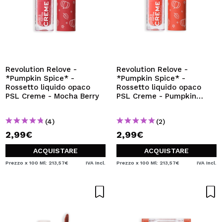
Revolution Relove -
Revolution Relove -
*Pumpkin Spice* -
*Pumpkin Spice* -
Rossetto liquido opaco
Rossetto liquido opaco
PSL Creme - Mocha Berry
PSL Creme - Pumpkin
Spice
(4)
(2)
2,99€
2,99€
ACQUISTARE
ACQUISTARE
Prezzo x 100 Ml: 213,57€
IVA Incl.
Prezzo x 100 Ml: 213,57€
IVA Incl.