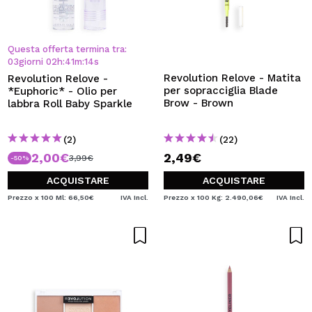
Questa offerta termina tra:
03
giorni
02
h
:
41
m
:
13
s
Revolution Relove - Matita
Revolution Relove -
per sopracciglia Blade
*Euphoric* - Olio per
Brow - Brown
labbra Roll Baby Sparkle
(2)
(22)
2,00€
2,49€
3,99€
-50%
ACQUISTARE
ACQUISTARE
Prezzo x 100 Ml: 66,50€
IVA Incl.
Prezzo x 100 Kg: 2.490,06€
IVA Incl.