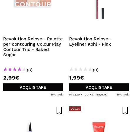
Revolution Relove - Palette
Revolution Relove -
per contouring Colour Play
Eyeliner Kohl - Pink
Contour Trio - Baked
Sugar
(8)
(0)
2,99€
1,99€
ACQUISTARE
ACQUISTARE
IVA Incl.
Prezzo x 100 Kg: 165,83€
IVA Incl.
Outlet