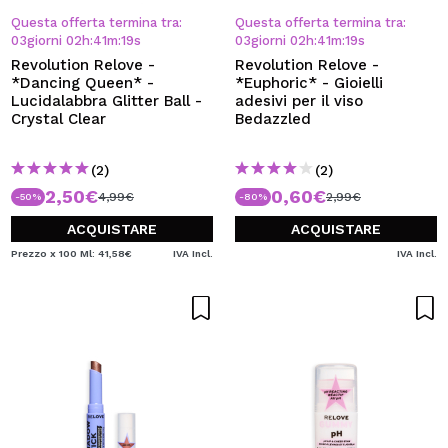
Questa offerta termina tra:
Questa offerta termina tra:
03
giorni
02
h
:
41
m
:
19
s
03
giorni
02
h
:
41
m
:
19
s
Revolution Relove -
Revolution Relove -
*Dancing Queen* -
*Euphoric* - Gioielli
Lucidalabbra Glitter Ball -
adesivi per il viso
Crystal Clear
Bedazzled
(2)
(2)
2,50€
0,60€
4,99€
2,99€
-50%
-80%
ACQUISTARE
ACQUISTARE
Prezzo x 100 Ml: 41,58€
IVA Incl.
IVA Incl.