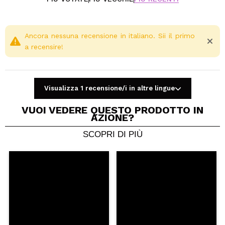
Ancora nessuna recensione in italiano. Sii il primo
a recensire!
Visualizza 1 recensione/i in altre lingue
VUOI VEDERE QUESTO PRODOTTO IN
AZIONE?
SCOPRI DI PIÙ
Condividi un video o una foto
Il tuo video potrebbe essere il primo. Immaginalo...
Consiglieresti questo acquisto?
Si
No
5/5
INVIA