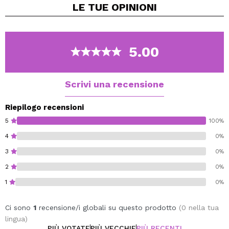
LE TUE
OPINIONI
selezionare quello che ti piace di più.
Combina il tono del rossetto con l'eyeliner della stessa
linea per ottenere un risultato spettacolare.
5.00
Cruelty-free e vegan.
Scrivi una recensione
Riepilogo recensioni
5
100%
4
0%
3
0%
2
0%
1
0%
Ci sono
1
recensione/i globali su questo prodotto
(0 nella tua
lingua)
PIÙ VOTATE
PIÙ VECCHIE
PIÙ RECENTI