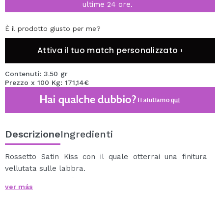
ultime 24 ore.
È il prodotto giusto per me?
Attiva il tuo match personalizzato ›
Contenuti: 3.50 gr
Prezzo x 100 Kg: 171,14€
Hai qualche dubbio?
Ti aiutiamo
qui
Descrizione
Ingredienti
Rossetto Satin Kiss con il quale otterrai una finitura
vellutata sulle labbra.
Questo rossetto è molto cremoso e pigmentato in
ver más
modo da ottenere una finitura perfetta in un solo
passaggio.
Progettato in diverse tonalità in modo da poter