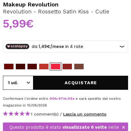
VOGLIO REGISTRARMI
Makeup Revolution
Revolution - Rossetto Satin Kiss - Cutie
Creando un account su Maquibeauty.it potrai fare i tuoi
acquisti velocemente, controllare lo stato dei tuoi ordini e
5,99€
consultare le tue operazioni precedenti.
CREARE UN ACCOUNT
ACQUISTARE
Confermare l'ordine entro
00
h
:
47
m
:
55
s
e sarà spedito dal nostro
magazzino
in 10/08/2026
1 comment(s) /
Lascia un commento
Questo prodotto è stato
visualizzato 6 volte
nelle