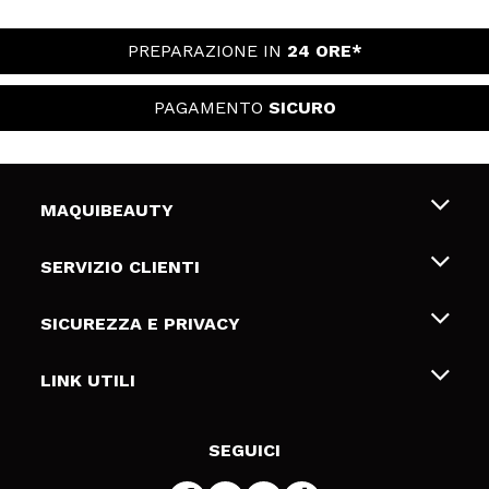
PREPARAZIONE IN
24 ORE*
PAGAMENTO
SICURO
MAQUIBEAUTY
Chi siamo
SERVIZIO CLIENTI
Offerte di lavoro
Spedizioni & Resi
SICUREZZA E PRIVACY
Gift Cards
Recesso / Resi
Termini e condizioni
LINK UTILI
Metodi di pagamamento
Informativa sulla privacy
Contattaci
Politica Cookies
SEGUICI
Risoluzione delle controversie online (ODR)