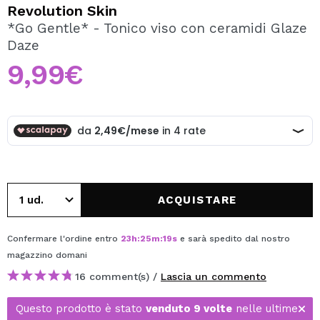
VOGLIO REGISTRARMI
Revolution Skin
*Go Gentle* - Tonico viso con ceramidi Glaze
Creando un account su Maquibeauty.it potrai fare i tuoi
Daze
acquisti velocemente, controllare lo stato dei tuoi ordini e
consultare le tue operazioni precedenti.
9,99€
CREARE UN ACCOUNT
ACQUISTARE
Confermare l'ordine entro
23
h
:
25
m
:
19
s
e sarà spedito dal nostro
magazzino
domani
16 comment(s) /
Lascia un commento
Questo prodotto è stato
venduto 9 volte
nelle ultime