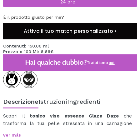
24 ore.
È il prodotto giusto per me?
Attiva il tuo match personalizzato ›
Contenuti: 150.00 ml
Prezzo x 100 Ml: 6,66€
Hai qualche dubbio?
Ti aiutiamo
qui
Descrizione
Istruzioni
Ingredienti
Scopri il
tonico viso essence Glaze Daze
che
trasforma la tua pelle stressata in una carnagione
luminosa e luminosa.
ver más
Con una formula arricchita e lenitiva, questo tonico è