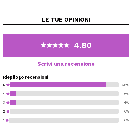
perfetto per lenire istantaneamente la pelle irritata e
ripristinarne il naturale equilibrio.
LE TUE
OPINIONI
Caratteristiche principali:
Idratazione immediata: La texture lattiginosa idrata
in profondità e rinfresca la pelle fin dalla prima
applicazione.
4.80
Lenisce e ammorbidisce: allevia il disagio della
pelle stressata o irritata, fornendo un comfort
immediato.
Scrivi una recensione
Rinforzo della barriera cutanea: mantiene la pelle
protetta e rinforzata per prevenire la
Riepilogo recensioni
disidratazione.
5
88%
Adatto per:
4
6%
Tutti i tipi di pelle, compresa la pelle sensibile e
3
6%
quella degli adolescenti.
Appositamente studiato per la pelle stressata o
2
0%
irritata.
1
0%
Ingredienti in evidenza: