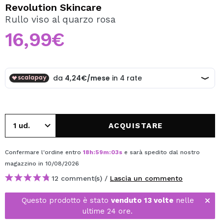
VOGLIO REGISTRARMI
Revolution Skincare
Rullo viso al quarzo rosa
Creando un account su Maquibeauty.it potrai fare i tuoi
acquisti velocemente, controllare lo stato dei tuoi ordini e
16,99€
consultare le tue operazioni precedenti.
CREARE UN ACCOUNT
ACQUISTARE
Confermare l'ordine entro
18
h
:
59
m
:
02
s
e sarà spedito dal nostro
magazzino
in 10/08/2026
12 comment(s) /
Lascia un commento
Questo prodotto è stato
venduto 13 volte
nelle
ultime 24 ore.