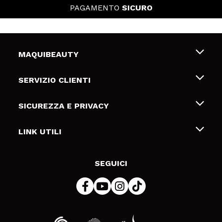
PAGAMENTO
SICURO
MAQUIBEAUTY
Chi siamo
SERVIZIO CLIENTI
Offerte di lavoro
Spedizioni & Resi
SICUREZZA E PRIVACY
Gift Cards
Recesso / Resi
Termini e condizioni
LINK UTILI
Metodi di pagamamento
Informativa sulla privacy
Contattaci
Politica Cookies
SEGUICI
Risoluzione delle controversie online (ODR)