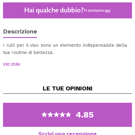
Hai qualche dubbio?
Ti aiutiamo
qui
Descrizione
I rulli per il viso sono un elemento indispensabile della
tua routine di bellezza.
Passa questo rullo di quarzo rosa sulla pelle con
ver más
movimenti verso l'alto per stimolare il flusso sanguigno
al viso, favorendo l'assorbimento di sieri e maschere.
Come si usa: Dopo aver deterso il viso, applica il tuo
LE TUE
OPINIONI
olio, siero o crema preferito. Passare delicatamente il
rullo sul viso.
Attenzione: interrompere l'uso del rullo in caso di
arrossamento o irritazione della pelle. Per uso esterno.
4.85
Scrivi una recensione