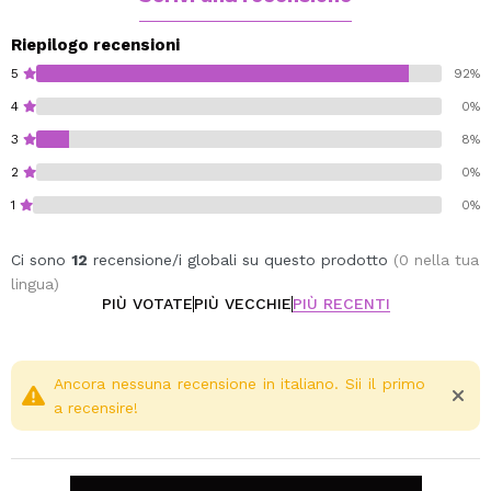
Riepilogo recensioni
5
92%
4
0%
3
8%
2
0%
1
0%
Ci sono
12
recensione/i globali su questo prodotto
(0 nella tua
lingua)
PIÙ VOTATE
PIÙ VECCHIE
PIÙ RECENTI
Ancora nessuna recensione in italiano. Sii il primo
a recensire!