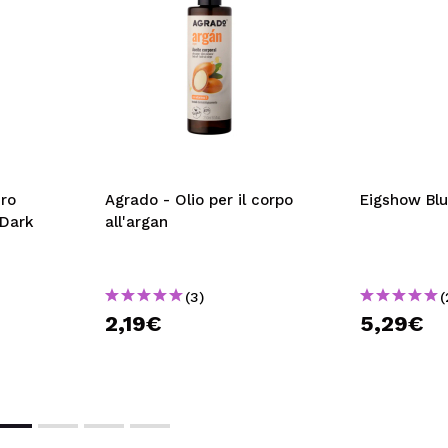
ero
Agrado - Olio per il corpo
Eigshow Blu
 Dark
all'argan
(3)
(
2,19€
5,29€