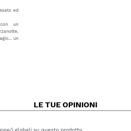
assato ed
 con un
zzanotte,
gio... un
LE TUE
OPINIONI
one/i globali su questo prodotto