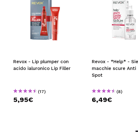
Revox - Lip plumper con
Revox - *Help* - Si
acido ialuronico Lip Filler
macchie scure Anti
Spot
(17)
(8)
5,95€
6,49€