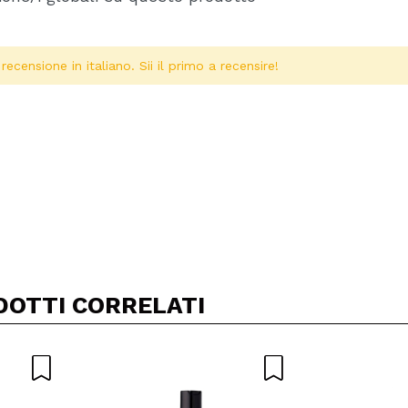
ecensione in italiano. Sii il primo a recensire!
Condividi un video o una foto
Il tuo video potrebbe essere il primo. Immaginalo...
DOTTI CORRELATI
5/
to acquisto?
Si
No
A