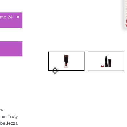
ime 24
n.
one Truly
bellezza