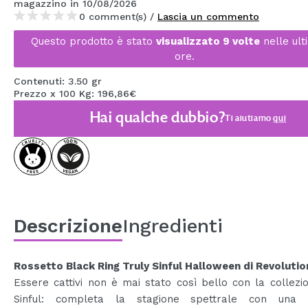
magazzino
in 10/08/2026
MAQUIFARMA
0 comment(s) /
Lascia un commento
KOREA ZONE
Questo prodotto è stato
visualizzato 9 volte
nelle ult
ore.
TRAVEL SIZE
Contenuti: 3.50 gr
NATURE
Prezzo x 100 Kg: 196,86€
Hai qualche dubbio?
Ti aiutiamo
qui
SPECIALE
OUTLET
SONO TORNATI!
PROSSIMAMENTE
Descrizione
Ingredienti
BLOG
Rossetto Black Ring Truly Sinful Halloween di Revolutio
Essere cattivi non è mai stato così bello con la collezi
Sinful: completa la stagione spettrale con una 