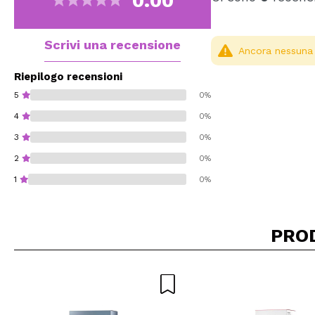
0.00
Scrivi una recensione
Ancora nessuna r
Riepilogo recensioni
5
0%
4
0%
3
0%
2
0%
1
0%
PRO
Consiglieresti ques
INVI