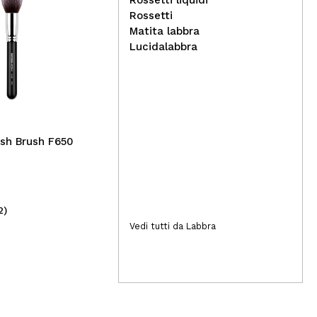
Rossetti liquidi
Rossetti
Matita labbra
Lucidalabbra
Arganour - 100% puro olio
CR
essenziale di melaleuca
Ult
sh Brush F650
2)
(14)
4,90€
10
Vedi tutti da Labbra