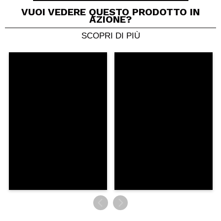
VUOI VEDERE QUESTO PRODOTTO IN
AZIONE?
Vegan.
Cruelty free.
SCOPRI DI PIÙ
Condividi un video o una foto
Il tuo video potrebbe essere il primo. Immaginalo...
Consiglieresti questo acquisto?
Si
No
5/5
INVIA