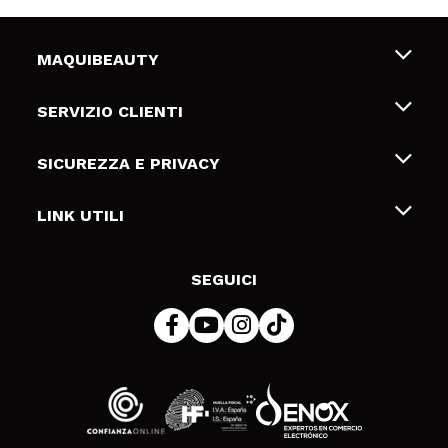
MAQUIBEAUTY
Chi siamo
SERVIZIO CLIENTI
Offerte di lavoro
Spedizioni & Resi
SICUREZZA E PRIVACY
Gift Cards
Recesso / Resi
Termini e condizioni
LINK UTILI
Metodi di pagamamento
Informativa sulla privacy
Contattaci
Politica Cookies
SEGUICI
Risoluzione delle controversie online (ODR)