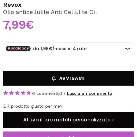
VOGLIO REGISTRARMI
Revox
Olio anticellulite Anti Cellulite Oil
Creando un account su Maquibeauty.it potrai fare i tuoi
acquisti velocemente, controllare lo stato dei tuoi ordini e
7,99€
consultare le tue operazioni precedenti.
CREARE UN ACCOUNT
AVVISAMI
6 comment(s) /
Lascia un commento
È il prodotto giusto per me?
Attiva il tuo match personalizzato ›