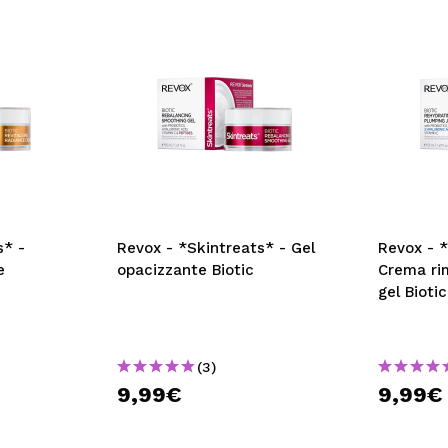
s* -
Revox - *Skintreats* - Gel
Revox - *
e
opacizzante Biotic
Crema ri
gel Biotic
(3)
9,99€
9,99€