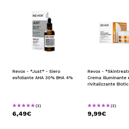
Revox - *Just* - Siero
Revox - *Skintreat
esfoliante AHA 30% BHA 4%
Crema illuminante 
rivitalizzante Biotic
(3)
(3)
6,49€
9,99€