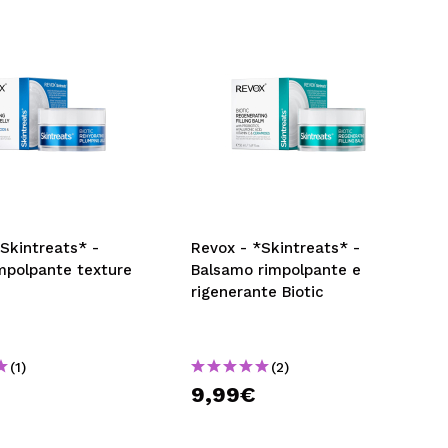
Skintreats* -
Revox - *Skintreats* -
mpolpante texture
Balsamo rimpolpante e
rigenerante Biotic
(1)
(2)
9,99€