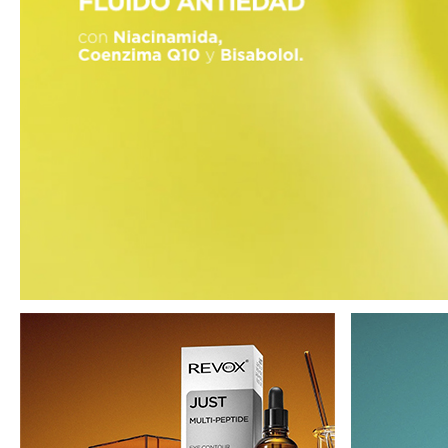
MAQUIFARMA
KOREA ZONE
TRAVEL SIZE
NATURE
SPECIALE
OUTLET
SONO TORNATI!
PROSSIMAMENTE
BLOG