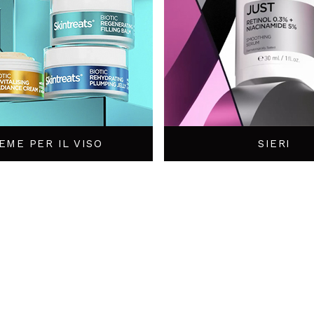
EME PER IL VISO
SIERI