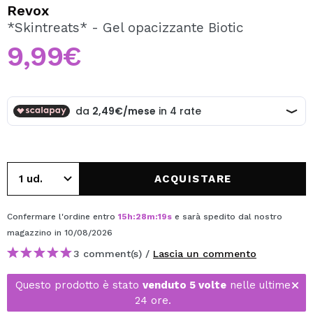
VOGLIO REGISTRARMI
Revox
*Skintreats* - Gel opacizzante Biotic
Creando un account su Maquibeauty.it potrai fare i tuoi
acquisti velocemente, controllare lo stato dei tuoi ordini e
9,99€
consultare le tue operazioni precedenti.
CREARE UN ACCOUNT
ACQUISTARE
Confermare l'ordine entro
15
h
:
28
m
:
19
s
e sarà spedito dal nostro
magazzino
in 10/08/2026
3 comment(s) /
Lascia un commento
Questo prodotto è stato
venduto 5 volte
nelle ultime
24 ore.