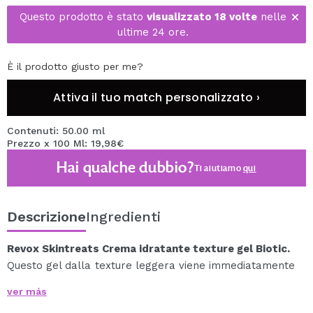
Questo prodotto è stato
visualizzato 18 volte
nelle
ultime 24 ore.
È il prodotto giusto per me?
Attiva il tuo match personalizzato ›
Contenuti: 50.00 ml
Prezzo x 100 Ml: 19,98€
Hai qualche dubbio?
Ti aiutiamo
qui
Descrizione
Ingredienti
Revox Skintreats Crema idratante texture gel Biotic.
Questo gel dalla texture leggera viene immediatamente
assorbito dalla pelle, fornendole potenti ingredienti
ver más
che agiscono in sinergia per nutrirla e opacizzarla.