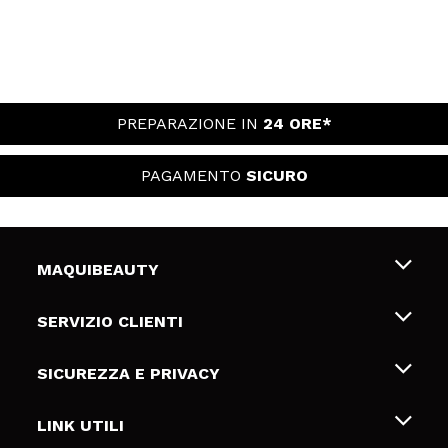
PREPARAZIONE IN
24 ORE*
PAGAMENTO
SICURO
MAQUIBEAUTY
Chi siamo
SERVIZIO CLIENTI
Offerte di lavoro
Spedizioni & Resi
SICUREZZA E PRIVACY
Gift Cards
Recesso / Resi
Termini e condizioni
LINK UTILI
Metodi di pagamamento
Informativa sulla privacy