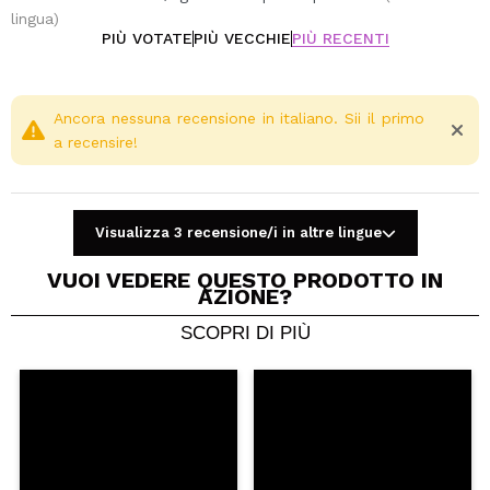
lingua)
PIÙ VOTATE
PIÙ VECCHIE
PIÙ RECENTI
Ancora nessuna recensione in italiano. Sii il primo
a recensire!
Visualizza 3 recensione/i in altre lingue
VUOI VEDERE QUESTO PRODOTTO IN
AZIONE?
SCOPRI DI PIÙ
Condividi un video o una foto
Il tuo video potrebbe essere il primo. Immaginalo...
Consiglieresti questo acquisto?
Si
No
5/5