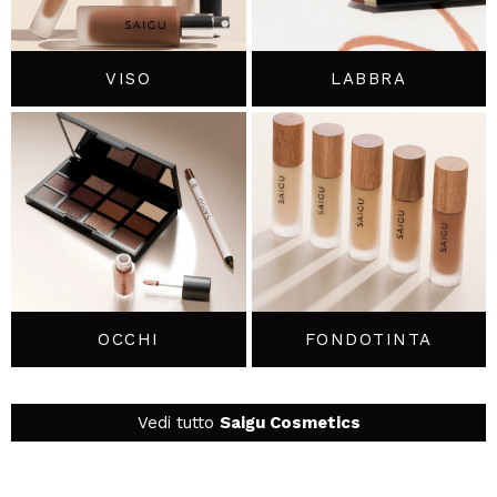
VOGLIO REGISTRARMI
Creando un account su Maquibeauty.it potrai fare i tuoi
acquisti velocemente, controllare lo stato dei tuoi ordini e
VISO
LABBRA
consultare le tue operazioni precedenti.
CREARE UN ACCOUNT
OCCHI
FONDOTINTA
Vedi tutto
Saigu Cosmetics