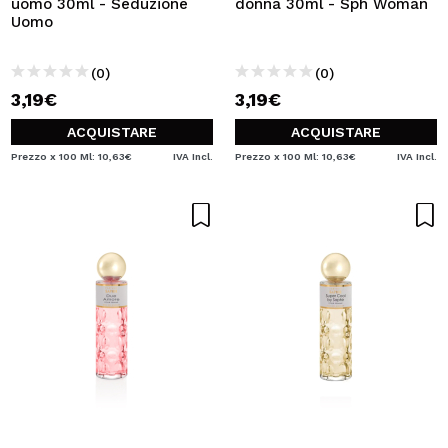
uomo 30ml - Seduzione
donna 30ml - Sph Woman
Uomo
(0)
(0)
3,19€
3,19€
ACQUISTARE
ACQUISTARE
Prezzo x 100 Ml: 10,63€
IVA Incl.
Prezzo x 100 Ml: 10,63€
IVA Incl.