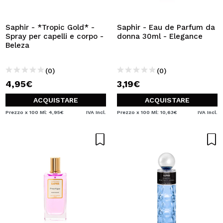
VOGLIO REGISTRARMI
Creando un account su Maquibeauty.it potrai fare i tuoi
Saphir - *Tropic Gold* -
Saphir - Eau de Parfum da
acquisti velocemente, controllare lo stato dei tuoi ordini e
Spray per capelli e corpo -
donna 30ml - Elegance
consultare le tue operazioni precedenti.
Beleza
(0)
(0)
CREARE UN ACCOUNT
4,95€
3,19€
ACQUISTARE
ACQUISTARE
Prezzo x 100 Ml: 4,95€
IVA Incl.
Prezzo x 100 Ml: 10,63€
IVA Incl.