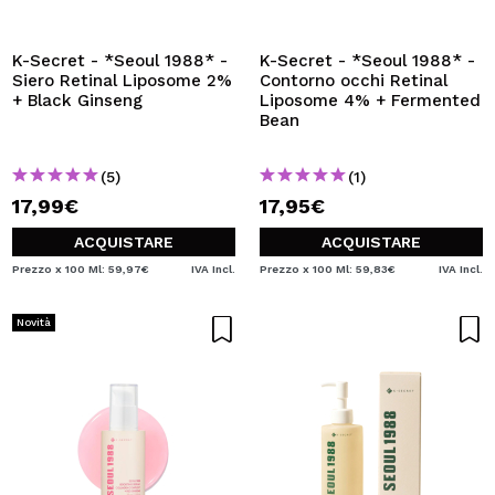
VOGLIO REGISTRARMI
Creando un account su Maquibeauty.it potrai fare i tuoi
K-Secret - *Seoul 1988* -
K-Secret - *Seoul 1988* -
acquisti velocemente, controllare lo stato dei tuoi ordini e
Siero Retinal Liposome 2%
Contorno occhi Retinal
consultare le tue operazioni precedenti.
+ Black Ginseng
Liposome 4% + Fermented
Bean
CREARE UN ACCOUNT
(5)
(1)
17,99€
17,95€
ACQUISTARE
ACQUISTARE
Prezzo x 100 Ml: 59,97€
IVA Incl.
Prezzo x 100 Ml: 59,83€
IVA Incl.
Novità