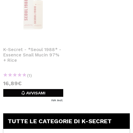
K-Secret - *Seoul 1988* -
Essence Snail Mucin 97%
+ Rice
(1)
16,89€
AVVISAMI
IVA Incl.
TUTTE LE CATEGORIE DI K-SECRET