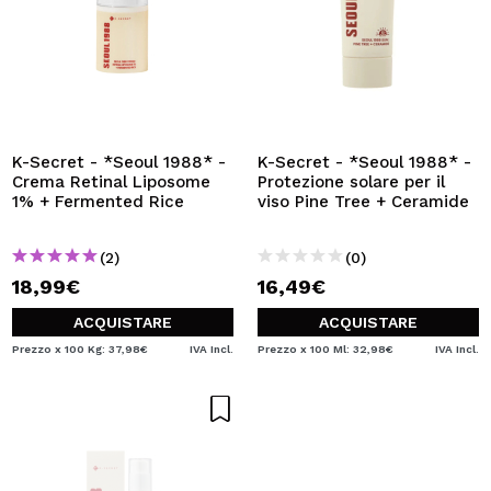
K-Secret - *Seoul 1988* -
K-Secret - *Seoul 1988* -
Crema Retinal Liposome
Protezione solare per il
1% + Fermented Rice
viso Pine Tree + Ceramide
(2)
(0)
18,99€
16,49€
ACQUISTARE
ACQUISTARE
Prezzo x 100 Kg: 37,98€
IVA Incl.
Prezzo x 100 Ml: 32,98€
IVA Incl.