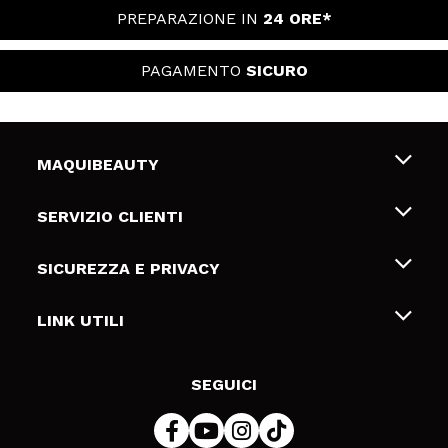
PREPARAZIONE IN
24 ORE*
PAGAMENTO
SICURO
MAQUIBEAUTY
Chi siamo
SERVIZIO CLIENTI
Offerte di lavoro
Spedizioni & Resi
SICUREZZA E PRIVACY
Gift Cards
Recesso / Resi
Termini e condizioni
LINK UTILI
Metodi di pagamamento
Informativa sulla privacy
Contattaci
Politica Cookies
SEGUICI
Risoluzione delle controversie online (ODR)