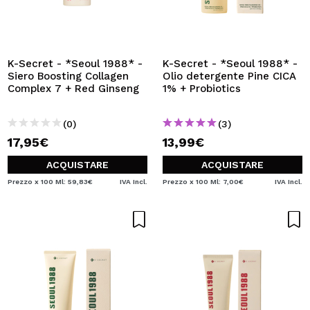
K-Secret - *Seoul 1988* -
K-Secret - *Seoul 1988* -
Siero Boosting Collagen
Olio detergente Pine CICA
Complex 7 + Red Ginseng
1% + Probiotics
(0)
(3)
17,95€
13,99€
ACQUISTARE
ACQUISTARE
Prezzo x 100 Ml: 59,83€
IVA Incl.
Prezzo x 100 Ml: 7,00€
IVA Incl.