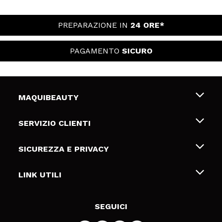
PREPARAZIONE IN
24 ORE*
PAGAMENTO
SICURO
MAQUIBEAUTY
Chi siamo
SERVIZIO CLIENTI
Offerte di lavoro
Spedizioni & Resi
SICUREZZA E PRIVACY
Gift Cards
Recesso / Resi
Termini e condizioni
LINK UTILI
Metodi di pagamamento
Informativa sulla privacy
Contattaci
Politica Cookies
SEGUICI
Risoluzione delle controversie online (ODR)