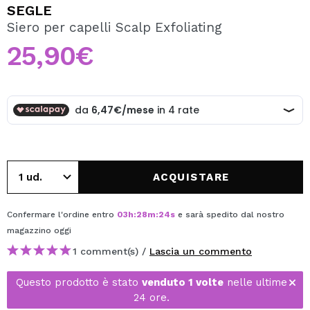
VOGLIO REGISTRARMI
SEGLE
Siero per capelli Scalp Exfoliating
Creando un account su Maquibeauty.it potrai fare i tuoi
acquisti velocemente, controllare lo stato dei tuoi ordini e
25,90€
consultare le tue operazioni precedenti.
CREARE UN ACCOUNT
ACQUISTARE
Confermare l'ordine entro
03
h
:
28
m
:
24
s
e sarà spedito dal nostro
magazzino
oggi
1 comment(s) /
Lascia un commento
Questo prodotto è stato
venduto 1 volte
nelle ultime
24 ore.