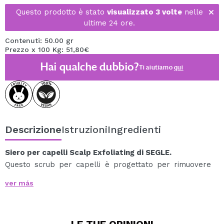
Questo prodotto è stato
visualizzato 3 volte
nelle
ultime 24 ore.
Contenuti: 50.00 gr
Prezzo x 100 Kg: 51,80€
Hai qualche dubbio?
Ti aiutiamo
qui
Descrizione
Istruzioni
Ingredienti
Siero per capelli Scalp Exfoliating di SEGLE.
Questo scrub per capelli è progettato per rimuovere
efficacemente gli accumuli di prodotto, sebo e cellule
ver más
morte, mantenendo i follicoli piliferi puliti e deodorati.
La sua formula unica riequilibra il microbiota del cuoio
capelluto, agendo come antinfiammatorio e