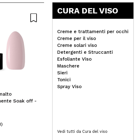
CURA DEL VISO
Naturale
Creme e trattamenti per occhi
Creme per il viso
Creme solari viso
Detergenti e Struccanti
Esfoliante Viso
Rev
Maschere
per
Sieri
Natura Siberica - * Super
Sup
Tonici
Siberica * - Shampoo per
Spray Viso
capelli colorati -
malto
Kamchatka mirtillo rosso,
ente Soak off -
amaranto e arginina
1)
(4)
8,29€
4
Vedi tutti da Cura del viso