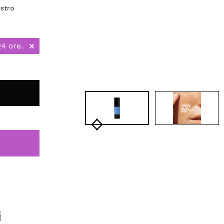
stro
24 ore.
i