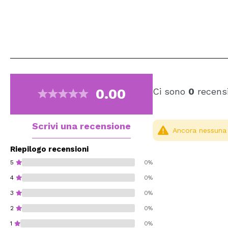
0.00
Ci sono
0
recensi
Scrivi una recensione
Ancora nessuna r
Riepilogo recensioni
5
0%
4
0%
3
0%
2
0%
1
0%