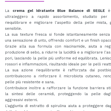
La
crema gel idratante Blue Balance di SEGLE
è 
ultraleggero a rapido assorbimento, studiato per i
riequilibrare e migliorare l'aspetto della pelle mista,
sensibile.
La sua texture fresca si fonde istantaneamente senza 
una sensazione di unto, offrendo comfort e un finish opac
Grazie alla sua formula con niacinamide, aiuta a reg
produzione di sebo, a ridurre la lucidità e a migliorare l'as
pori, lasciando la pelle più uniforme ed equilibrata. Lenisc
rossori e infiammazioni, risultando ideale per le pelli reatt
La sua azione riequilibrante è rafforzata dai postbiot
contribuiscono a rinforzare il microbiota cutaneo, ren
pelle più resistente e sana.
Contribuisce inoltre a rafforzare la funzione barriera s
la sintesi delle ceramidi, proteggendo la pelle dagl
aggressivi esterni.
L'aggiunta di estratto di spirulina aiuta a proteggere dagl