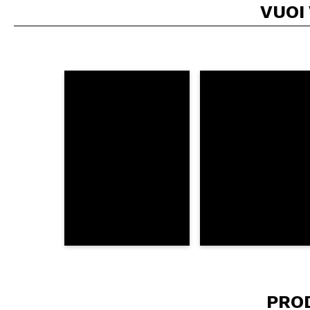
VUOI
Consiglieresti ques
INVI
PRO