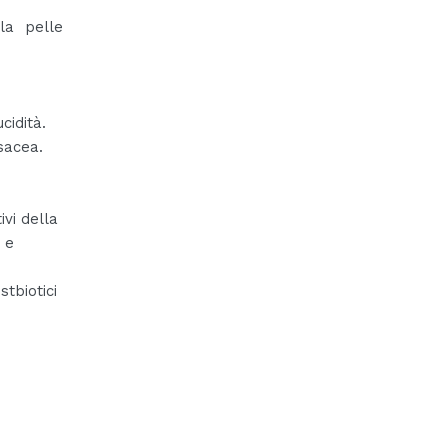
la pelle
cidità.
sacea.
i
ivi della
 e
stbiotici