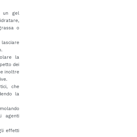
un gel
dratare,
 grassa o
lasciare
o.
olare la
petto dei
e inoltre
ive.
ici, che
dendo la
timolando
i agenti
i effetti