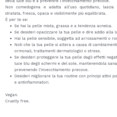
della luce blu e a prevenire l'invecchiamento precoce.
Non comedogena e adatta all'uso quotidiano, lascia 
idratata, fresca, opaca e visibilmente più equilibrata.
È per te se:
Se hai la pelle mista, grassa e a tendenza acneica.
Se desideri opacizzare la tua pelle e dire addio alla lu
Hai la pelle sensibile, soggetta ad arrossamenti o ro
Noti che la tua pelle si altera a causa di cambiament
ormonali, trattamenti dermatologici o stress.
Se desideri proteggere la tua pelle dagli effetti negat
luce blu degli schermi e del sole, mantenendola sana
prevenendo l'invecchiamento precoce.
Desideri migliorare la tua routine con principi attivi po
e antinfiammatori.
Vegan.
Cruelty free.