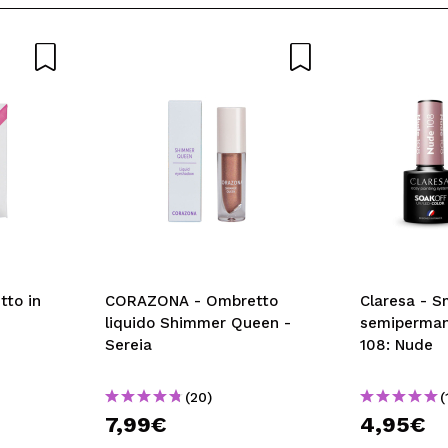
to in
CORAZONA - Ombretto
Claresa - S
liquido Shimmer Queen -
semiperman
Sereia
108: Nude
(20)
(
7,99€
4,95€