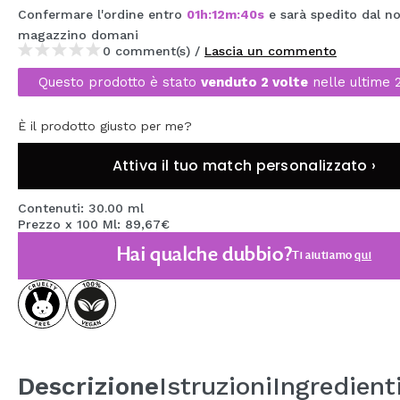
Confermare l'ordine entro
01
h
:
12
m
:
39
s
e sarà spedito dal no
MAQUIFARMA
magazzino
domani
KOREA ZONE
0 comment(s) /
Lascia un commento
Questo prodotto è stato
venduto 2 volte
nelle ultime 
TRAVEL SIZE
NATURE
È il prodotto giusto per me?
Attiva il tuo match personalizzato ›
SPECIALE
Contenuti: 30.00 ml
OUTLET
Prezzo x 100 Ml: 89,67€
Hai qualche dubbio?
SONO TORNATI!
Ti aiutiamo
qui
PROSSIMAMENTE
BLOG
Descrizione
Istruzioni
Ingredient