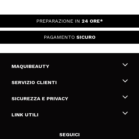
PREPARAZIONE IN
24 ORE*
PAGAMENTO
SICURO
MAQUIBEAUTY
Chi siamo
SERVIZIO CLIENTI
Offerte di lavoro
Spedizioni & Resi
SICUREZZA E PRIVACY
Gift Cards
Recesso / Resi
Termini e condizioni
LINK UTILI
Metodi di pagamamento
Informativa sulla privacy
Contattaci
Politica Cookies
SEGUICI