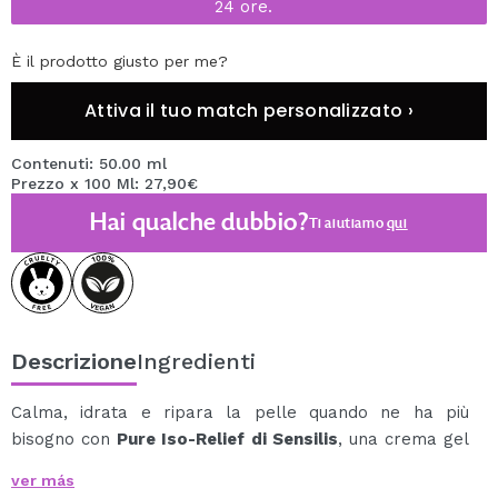
24 ore.
È il prodotto giusto per me?
Attiva il tuo match personalizzato ›
Contenuti: 50.00 ml
Prezzo x 100 Ml: 27,90€
Hai qualche dubbio?
Ti aiutiamo
qui
Descrizione
Ingredienti
Calma, idrata e ripara la pelle quando ne ha più
bisogno con
Pure Iso-Relief di Sensilis
, una crema gel
dalla texture leggera appositamente formulata per
ver más
pelli grasse disidratate o indebolite da trattamenti