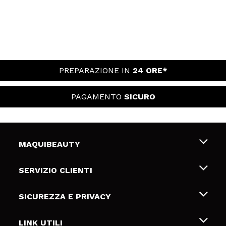
PREPARAZIONE IN
24 ORE*
PAGAMENTO
SICURO
MAQUIBEAUTY
Chi siamo
SERVIZIO CLIENTI
Offerte di lavoro
Spedizioni & Resi
SICUREZZA E PRIVACY
Gift Cards
Recesso / Resi
Termini e condizioni
LINK UTILI
Metodi di pagamamento