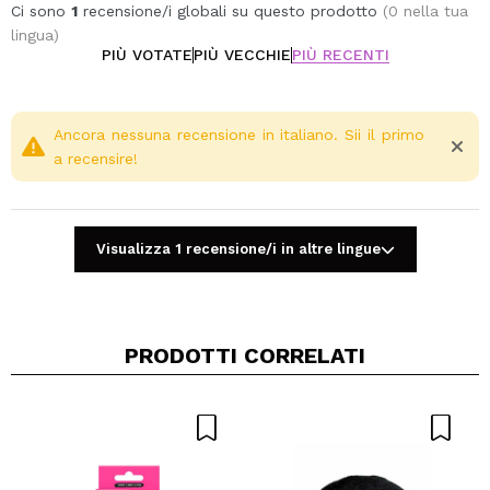
Dermatologicamente testato su pelli sensibili.
Ci sono
1
recensione/i globali su questo prodotto
(0 nella tua
lingua)
PIÙ VOTATE
PIÙ VECCHIE
PIÙ RECENTI
Ancora nessuna recensione in italiano. Sii il primo
a recensire!
Visualizza 1 recensione/i in altre lingue
PRODOTTI CORRELATI
Condividi un video o una foto
Il tuo video potrebbe essere il primo. Immaginalo...
Consiglieresti questo acquisto?
Si
No
5/5