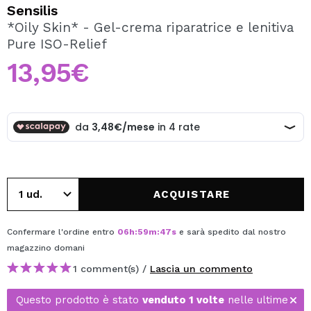
VOGLIO REGISTRARMI
Sensilis
*Oily Skin* - Gel-crema riparatrice e lenitiva
Creando un account su Maquibeauty.it potrai fare i tuoi
Pure ISO-Relief
acquisti velocemente, controllare lo stato dei tuoi ordini e
consultare le tue operazioni precedenti.
13,95€
CREARE UN ACCOUNT
ACQUISTARE
Confermare l'ordine entro
06
h
:
59
m
:
47
s
e sarà spedito dal nostro
magazzino
domani
1 comment(s) /
Lascia un commento
Questo prodotto è stato
venduto 1 volte
nelle ultime