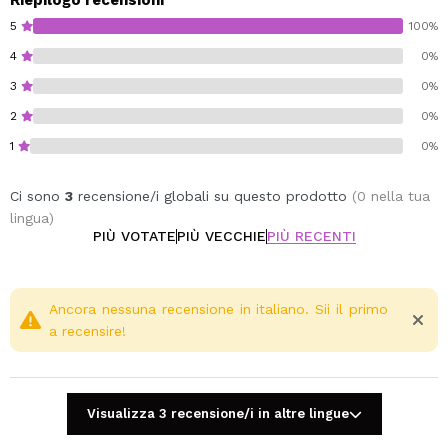
Riepilogo recensioni
Aiuta a uniformare il tono della pelle e a donarle
5
100%
luminosità.
4
0%
Aiuta a ridurre la visibilità dei pori.
3
0%
Aiuta a curare imperfezioni e segni.
Sviluppata in Corea del Sud, questa crema idratante si
2
0%
integra facilmente nella tua routine quotidiana per
1
0%
mantenere la pelle equilibrata, idratata e dall'aspetto
più uniforme.
Ci sono
3
recensione/i globali su questo prodotto
(0 nella tua
lingua)
PIÙ VOTATE
PIÙ VECCHIE
PIÙ RECENTI
Ancora nessuna recensione in italiano. Sii il primo
a recensire!
Visualizza 3 recensione/i in altre lingue