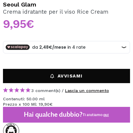
VOGLIO REGISTRARMI
Seoul Glam
Crema idratante per il viso Rice Cream
Creando un account su Maquibeauty.it potrai fare i tuoi
acquisti velocemente, controllare lo stato dei tuoi ordini e
9,95€
consultare le tue operazioni precedenti.
CREARE UN ACCOUNT
AVVISAMI
3 comment(s) /
Lascia un commento
Contenuti: 50.00 ml
Prezzo x 100 Ml: 19,90€
Hai qualche dubbio?
Ti aiutiamo
qui