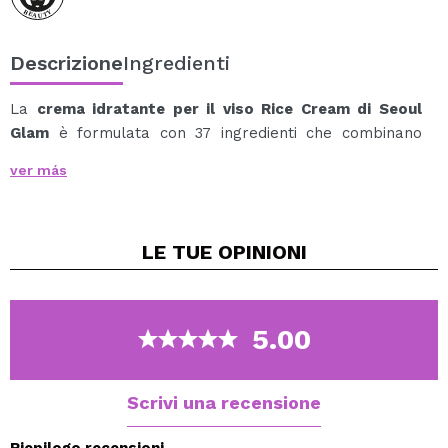
Descrizione
Ingredienti
La
crema idratante per il viso Rice Cream di Seoul
Glam
è formulata con 37 ingredienti che combinano
ceramidi, acido ialuronico, niacinamide e vitamina E per
ver más
offrire una cura completa della pelle.
Aiuta a mantenere l'idratazione, a migliorare la texture
e a rafforzare la barriera cutanea, contribuendo a una
LE TUE
OPINIONI
pelle più equilibrata e dall'aspetto migliore.
La sua formula è studiata per adattarsi a diverse
esigenze, dalla pelle secca a quella mista o a tendenza
acneica.
5.00
Vantaggi:
Idrata in profondità e aiuta a mantenere la pelle
morbida.
Scrivi una recensione
Contribuisce a migliorare l'elasticità e l'aspetto
generale.